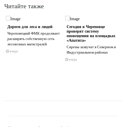
Читайте также
Дороги для леса и людей
Сегодня в Череповце
проверят систему
Череповецкий ФМК продолжает
оповещения на площадках
расширять собственную сеть
«Апатита»
лесовозных магистралей
Сирены зазвучат в Северном и
вчера
s
ne
Индустриальном районах
вчера