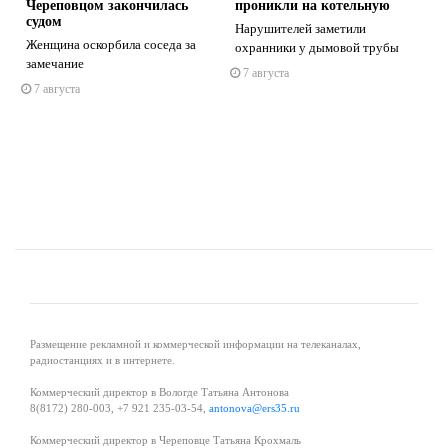
Череповцом закончилась
проникли на котельную
судом
Нарушителей заметили
Женщина оскорбила соседа за
охранники у дымовой трубы
замечание
7 августа
s
ne
7 августа
Размещение рекламной и коммерческой информации на телеканалах,
радиостанциях и в интернете.
Коммерческий директор в Вологде Татьяна Антонова
8(8172) 280-003, +7 921 235-03-54,
antonova@ers35.ru
Коммерческий директор в Череповце Татьяна Крохмаль