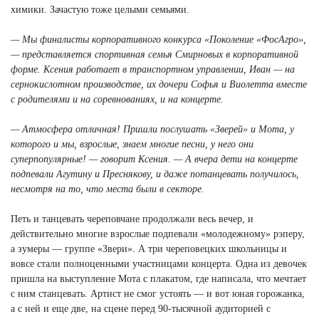
химики. Зачастую тоже целыми семьями.
— Мы финалисты корпоративного конкурса «Поколение «ФосАгро»,
— представляется спортивная семья Смирновых в корпоративной
форме. Ксения работает в транспортном управлении, Иван — на
сернокислотном производстве, их дочери Софья и Виолетта вместе
с родителями и на соревнованиях, и на концерте.
— Атмосфера отличная! Пришли послушать «Зверей» и Мота, у
которого и мы, взрослые, знаем многие песни, у него они
суперпопулярные! — говорит Ксения. — А вчера дети на концерте
подпевали Агутину и Преснякову, и даже потанцевать получилось,
несмотря на то, что места были в секторе.
Петь и танцевать череповчане продолжали весь вечер, и
действительно многие взрослые подпевали «молодежному» рэперу,
а зумеры — группе «Звери». А три череповецких школьницы и
вовсе стали полноценными участницами концерта. Одна из девочек
пришла на выступление Мота с плакатом, где написала, что мечтает
с ним станцевать. Артист не смог устоять — и вот юная горожанка,
а с ней и еще две, на сцене перед 90-тысячной аудиторией с