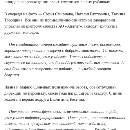
иногда в сопровождении своих спутников в алых рубашках.
В очереди на фото — Софья Смирнова, Наталья Бахтюрина, Татьяна
Торощина. Все они из промышленно-санитарной лаборатории
управления контроля качества АО «Апатит». Говорят, коллектив
дружный, молодой.
— От сегодняшнего вечера ожидаем душевных песен, ностальгии,
хорошего настроения и встречи с добрыми знакомыми. Со многими,
кого знаем на заводе, уже увиделись. Готовы подпевать и
спуститься на танцпол, чтобы поддержать любимых артистов. А
сам День химика встретим на работе, — с улыбкой говорят
девушки.
Ивана и Марию Оленевых познакомила работа, оба сотрудники
дирекции по персоналу, около года назад сыграли свадьбу. С ними
коллега и верная подруга Валентина Костина.
— Прекрасная атмосфера здесь, замечательные локации в фойе,
уже успели пофотографироваться. Очень рады, что наша компания
позвала таких прекрасных исполнителей, очень ждали их, —
подхватывая друг друга, рассказывают коллеги. — Каждый год