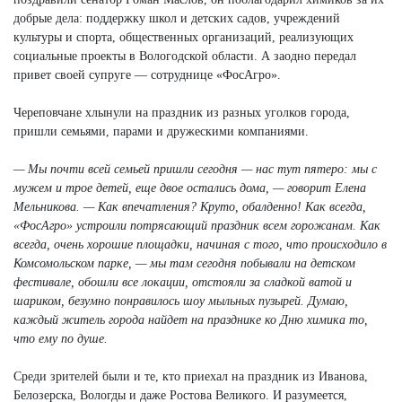
добрые дела: поддержку школ и детских садов, учреждений
культуры и спорта, общественных организаций, реализующих
социальные проекты в Вологодской области. А заодно передал
привет своей супруге — сотруднице «ФосАгро».
Череповчане хлынули на праздник из разных уголков города,
пришли семьями, парами и дружескими компаниями.
— Мы почти всей семьей пришли сегодня — нас тут пятеро: мы с
мужем и трое детей, еще двое остались дома, — говорит Елена
Мельникова. — Как впечатления? Круто, обалденно! Как всегда,
«ФосАгро» устроили потрясающий праздник всем горожанам. Как
всегда, очень хорошие площадки, начиная с того, что происходило в
Комсомольском парке, — мы там сегодня побывали на детском
фестивале, обошли все локации, отстояли за сладкой ватой и
шариком, безумно понравилось шоу мыльных пузырей. Думаю,
каждый житель города найдет на празднике ко Дню химика то,
что ему по душе.
Среди зрителей были и те, кто приехал на праздник из Иванова,
Белозерска, Вологды и даже Ростова Великого. И разумеется,