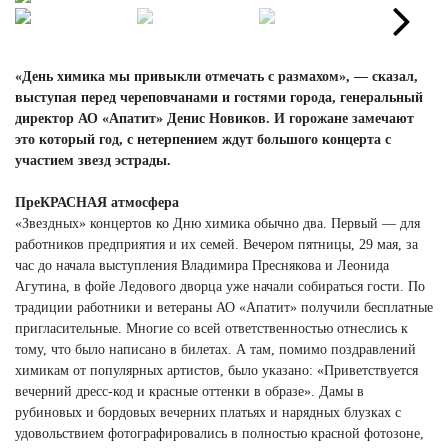
Next
Next
«День химика мы привыкли отмечать с размахом», — сказал,
выступая перед череповчанами и гостями города, генеральный
директор АО «Апатит» Денис Новиков. И горожане замечают
это который год, с нетерпением ждут большого концерта с
участием звезд эстрады.
ПреКРАСНАЯ атмосфера
«Звездных» концертов ко Дню химика обычно два. Первый — для
работников предприятия и их семей. Вечером пятницы, 29 мая, за
час до начала выступления Владимира Преснякова и Леонида
Агутина, в фойе Ледового дворца уже начали собираться гости. По
традиции работники и ветераны АО «Апатит» получили бесплатные
пригласительные. Многие со всей ответственностью отнеслись к
тому, что было написано в билетах. А там, помимо поздравлений
химикам от популярных артистов, было указано: «Приветствуется
вечерний дресс-код и красные оттенки в образе». Дамы в
рубиновых и бордовых вечерних платьях и нарядных блузках с
удовольствием фотографировались в полностью красной фотозоне,