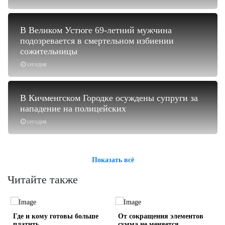
В Великом Устюге 69-летний мужчина
подозревается в смертельном избиении
сожительницы
сегодня
В Кичменгском Городке осуждены супруги за
нападение на полицейских
сегодня
Показать всё
Читайте также
о
Где и кому готовы больше
От сокращения элементов
платить
сумма не меняется