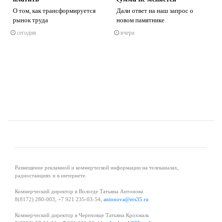
О том, как трансформируется
Дали ответ на наш запрос о
рынок труда
новом памятнике
сегодня
вчера
s
ne
Размещение рекламной и коммерческой информации на телеканалах,
радиостанциях и в интернете.
Коммерческий директор в Вологде Татьяна Антонова
8(8172) 280-003, +7 921 235-03-54,
antonova@ers35.ru
Коммерческий директор в Череповце Татьяна Крохмаль