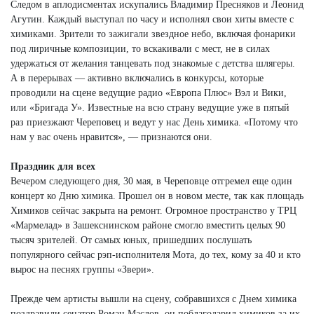
Следом в аплодисментах искупались Владимир Пресняков и Леонид
Агутин. Каждый выступал по часу и исполнял свои хиты вместе с
химиками. Зрители то зажигали звездное небо, включая фонарики
под лиричные композиции, то вскакивали с мест, не в силах
удержаться от желания танцевать под знакомые с детства шлягеры.
А в перерывах — активно включались в конкурсы, которые
проводили на сцене ведущие радио «Европа Плюс» Вэл и Вики,
или «Бригада У». Известные на всю страну ведущие уже в пятый
раз приезжают Череповец и ведут у нас День химика. «Потому что
нам у вас очень нравится», — признаются они.
Праздник для всех
Вечером следующего дня, 30 мая, в Череповце отгремел еще один
концерт ко Дню химика. Прошел он в новом месте, так как площадь
Химиков сейчас закрыта на ремонт. Огромное пространство у ТРЦ
«Мармелад» в Зашекснинском районе смогло вместить целых 90
тысяч зрителей. От самых юных, пришедших послушать
популярного сейчас рэп-исполнителя Мота, до тех, кому за 40 и кто
вырос на песнях группы «Звери».
Прежде чем артисты вышли на сцену, собравшихся с Днем химика
поздравили сенатор Роман Маслов, он поблагодарил химиков за их