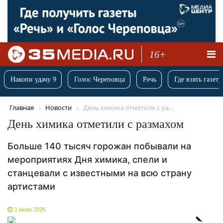
16+
Накопи удачу 9
Голос Череповца
Речь
Где взять газету
Главная
Новости
День химика отметили с ра...
День химика отметили с размахом
Больше 140 тысяч горожан побывали на
мероприятиях Дня химика, спели и
станцевали с известными на всю страну
артистами
3 июня 2026