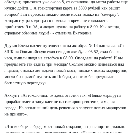
объездит, приезжает уже около 8, от остановки до места работы еще
нужно дойти… А транспортная карта за 3500 рублей как решит
вопрос? Там пересесть можно после моста только на "семерку",
которая с утра ходит раз в полчаса и время не совпадает с
прибытием 9 и 9А, а людям нужно на работу к 8.00. Как всегда,
страдают обычные люди!» - отметила Екатерина.
Другая Елена насчет путешествия на автобусе № 18 написала: «Из
ЗШК на Олимпийскую ехал сегодня автобус с 06.52, ехал больше
часа, вышли люди из автобуса в 08.09. Опоздали на работу! И вы
предлагаете так ездить три месяца? Сколько можно издеваться над
людьми, столько лет ждали новый мост, никаких новых маршрутов,
могли бы прямой пустить до Победы, а потом бы предлагали
бесплатную пересадку».
Аккаунт «Автоколонны…» здесь ответил так: «Новые маршруты
прорабатывает и запускает не пассажироперевозчик, а мэрия
города. На сегодняшний день решения о запуске новых маршрутов
не принято».
«Что вообще за бред: мост новый открыли, а транспорт нормально
не отрегулировали», - возмутилась Анна. «Почему до сих пор по