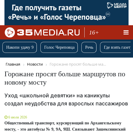
16+
Накопи удачу 9
Голос Череповца
Речь
Где взять газету
Главная
Новости
Горожане просят больше ма...
Горожане просят больше маршрутов по
новому мосту
Уход «школьной девятки» на каникулы
создал неудобства для взрослых пассажиров
6 июля 2026
Общественный транспорт, курсирующий по Архангельскому
мосту, - это автобусы № 9, 9А, 9Ш. Связывают Зашекснинский