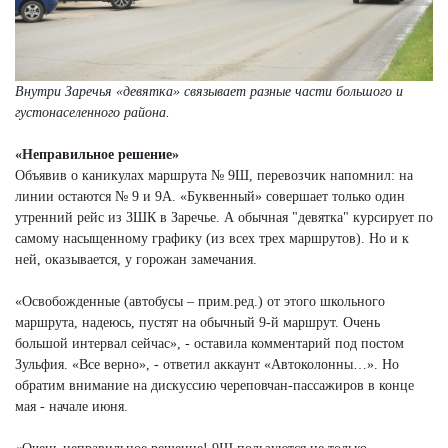
Внутри Заречья «девятка» связывает разные части большого и
густонаселенного района.
«Неправильное решение»
Объявив о каникулах маршрута № 9Ш, перевозчик напомнил: на
линии остаются № 9 и 9А. «Буквенный» совершает только один
утренний рейс из ЗШК в Заречье. А обычная "девятка" курсирует по
самому насыщенному графику (из всех трех маршрутов). Но и к
ней, оказывается, у горожан замечания.
«Освобожденные (автобусы – прим.ред.) от этого школьного
маршрута, надеюсь, пустят на обычный 9-й маршрут. Очень
большой интервал сейчас», - оставила комментарий под постом
Зульфия. «Все верно», - ответил аккаунт «Автоколонны…». Но
обратим внимание на дискуссию череповчан-пассажиров в конце
мая - начале июня.