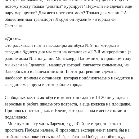
новому мосту только "девятка" курсирует? Неужели не сделать еще
пару маршрутов? Для чего построен мост? Только для машин? А
общественный транспорт? Людям он нужен!» - вторила ей
Светлана.
«Долго»
Это рассказали нам и пассажиры автобуса № 9, на который в
середине буднего дня мы сели на остановке «112-й микрорайон» (в
районе дома № 2 на улице Монтклер). Напомним, в прошлом году
мы ехали на "девятке", маршрут которой считается кольцевым, из
Заягорбского в Зашекснинский. В этот раз решили сделать
наоборот, причем с остановки, которая приблизительно находится в
середине маршрута в этом районе города.
Свободных мест в автобусе в момент посадки в 14.20 не увидели:
взрослые и ребята школьного возраста, а еще коляска на площадке.
Пришлось постоять, как и Елене, которая зашла вместе с нами и
поделилась:
- Мне нужно в ту часть Заречья, куда 31-й не ездит, то есть от
проспекта Победы налево. Я проводила эксперимент: могла бы на
этой же остановке сесть на 31-й, выйти на Победе и пойти, куда