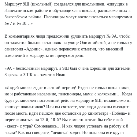
Маршрут 9Ш (школьный) создавался для школьников, живущих в
Зашекснинском районе и обучающихся в школах, расположенных в
Заягорбском районе. Пассажиры могут воспользоваться маршрутами
№ 7 и № 18…»
В комментариях люди предложили удлинить маршрут № 9А, чтобы
он захватил больше остановок на улице Олимпийской, а не только у
санатория «Адонис», однако перевозчик отметил, что внесений
изменений в маршруты не предусмотрено.
«9А - бесполезный маршрут, а 9Ш был очень хороший для жителей
Заречья и ЗШК!» - заметил Иван.
«Людей много ездит в летний период! Ездят не только школьники,
но и работающее население, пенсионеры, мамы с колясками… Когда
будет установлен постоянный рейс на маршруте 9Ш, независимо от
каникул школьников? Или вы считаете, что люди должны выходить
после моста, идти пешком две остановки до кинотеатра «Победа» и
пересаживаться на 12-й, 18-й? Вы сами-то хотели бы себе такой
«квест» с утра? Сомневаюсь… И как людям успевать на работу к 8
часам? Как вы говорите, "девятка" ходит. Но пока она все круги