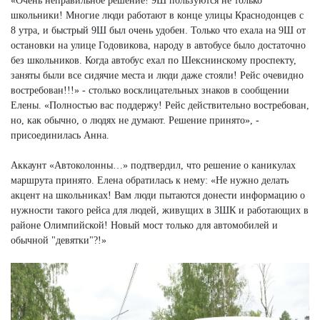
«Очень неправильное решение! 9Ш пользуются не только
школьники! Многие люди работают в конце улицы Краснодонцев с
8 утра, и быстрый 9Ш был очень удобен. Только что ехала на 9Ш от
остановки на улице Годовикова, народу в автобусе было достаточно
без школьников. Когда автобус ехал по Шекснинскому проспекту,
заняты были все сидячие места и люди даже стояли! Рейс очевидно
востребован!!!» - столько восклицательных знаков в сообщении
Елены. «Полностью вас поддержу! Рейс действительно востребован,
но, как обычно, о людях не думают. Решение принято», -
присоединилась Анна.
Аккаунт «Автоколонны…» подтвердил, что решение о каникулах
маршрута принято. Елена обратилась к нему: «Не нужно делать
акцент на школьниках! Вам люди пытаются донести информацию о
нужности такого рейса для людей, живущих в ЗШК и работающих в
районе Олимпийской! Новый мост только для автомобилей и
обычной "девятки"?!»