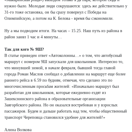
нужно было. Молодые люди сокрушаются: здесь же действительно у
31-го тоже остановка, он бы сразу повернул с Победы на
Олимпийскую, а потом на К. Белова - время бы сэкономили.
Ну а мы подводим итоги. На часах – 15.25. Наш путь из района в
район занял 1 час и 4 минуты…
Так для кого № 9Ш?
В статье приведен ответ «Автоколонны…» о том, что автобусный
маршрут с номером 9Ш запускали для школьников. Интересно то,
что минувшей зимой, в начале февраля, бывший тогда главой
города Роман Маслов сообщал о добавлении на маршрут еще более
раннего рейса в 6.59 по будням, отмечая, что сделано это по
многочисленным просьбам жителей: «Изначально маршрут был
разработан для школьников, которые ежедневно ездят из
Зашекснинского района в образовательные организации
Заягорбского района. Но он оказался востребован и у взрослых
пассажиров. Будем и дальше работать над тем, чтобы общественный
транспорт Череповца становился удобнее для жителей!»
Алина Волкова