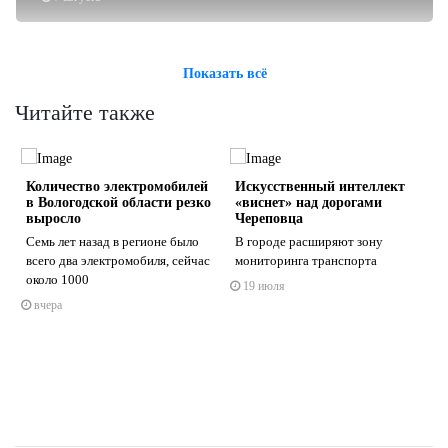
Показать всё
Читайте также
Количество электромобилей
Искусственный интеллект
в Вологодской области резко
«виснет» над дорогами
выросло
Череповца
Семь лет назад в регионе было
В городе расширяют зону
всего два электромобиля, сейчас
мониторинга транспорта
s
ne
около 1000
19 июля
вчера