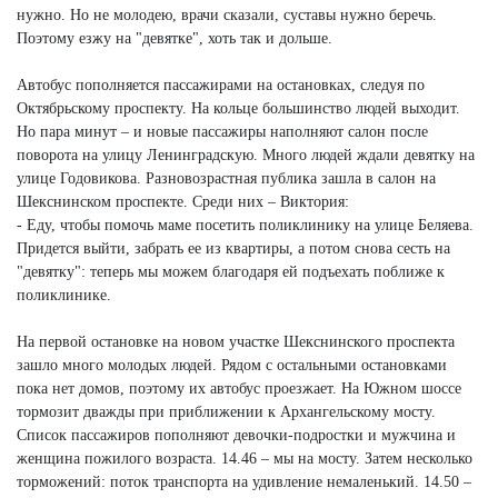
нужно. Но не молодею, врачи сказали, суставы нужно беречь.
Поэтому езжу на "девятке", хоть так и дольше.
Автобус пополняется пассажирами на остановках, следуя по
Октябрьскому проспекту. На кольце большинство людей выходит.
Но пара минут – и новые пассажиры наполняют салон после
поворота на улицу Ленинградскую. Много людей ждали девятку на
улице Годовикова. Разновозрастная публика зашла в салон на
Шекснинском проспекте. Среди них – Виктория:
- Еду, чтобы помочь маме посетить поликлинику на улице Беляева.
Придется выйти, забрать ее из квартиры, а потом снова сесть на
"девятку": теперь мы можем благодаря ей подъехать поближе к
поликлинике.
На первой остановке на новом участке Шекснинского проспекта
зашло много молодых людей. Рядом с остальными остановками
пока нет домов, поэтому их автобус проезжает. На Южном шоссе
тормозит дважды при приближении к Архангельскому мосту.
Список пассажиров пополняют девочки-подростки и мужчина и
женщина пожилого возраста. 14.46 – мы на мосту. Затем несколько
торможений: поток транспорта на удивление немаленький. 14.50 –