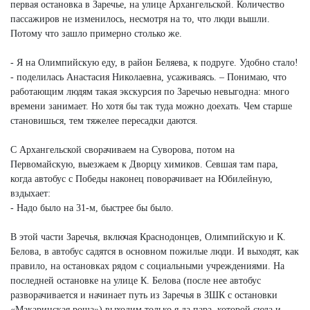
первая остановка в Заречье, на улице Архангельской. Количество
пассажиров не изменилось, несмотря на то, что люди вышли.
Потому что зашло примерно столько же.
- Я на Олимпийскую еду, в район Беляева, к подруге. Удобно стало!
- поделилась Анастасия Николаевна, усаживаясь. – Понимаю, что
работающим людям такая экскурсия по Заречью невыгодна: много
времени занимает. Но хотя бы так туда можно доехать. Чем старше
становишься, тем тяжелее пересадки даются.
С Архангельской сворачиваем на Суворова, потом на
Первомайскую, выезжаем к Дворцу химиков. Севшая там пара,
когда автобус с Победы наконец поворачивает на Юбилейную,
вздыхает:
- Надо было на 31-м, быстрее бы было.
В этой части Заречья, включая Краснодонцев, Олимпийскую и К.
Белова, в автобус садятся в основном пожилые люди. И выходят, как
правило, на остановках рядом с социальными учреждениями. На
последней остановке на улице К. Белова (после нее автобус
разворачивается и начинает путь из Заречья в ЗШК с остановки
«Макаринская роща») выходим только я да пара, которой сюда и