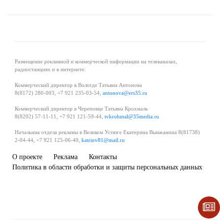
Размещение рекламной и коммерческой информации на телеканалах,
радиостанциях и в интернете.
Коммерческий директор в Вологде Татьяна Антонова
8(8172) 280-003, +7 921 235-03-54,
antonova@ers35.ru
Коммерческий директор в Череповце Татьяна Крохмаль
8(8202) 57-11-11, +7 921 121-59-44,
tvkrohmal@35media.ru
Начальник отдела рекламы в Великом Устюге Екатерина Вьюжанина 8(81738)
2-04-44, +7 921 125-06-40,
katrinv81@mail.ru
О проекте
Реклама
Контакты
Политика в области обработки и защиты персональных данных