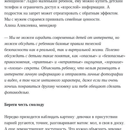
женщиной? Ладно маленький ребенок, ему можно купить детский
телефон и ограничить доступ к «взрослой» информации. А
подросток на запрет может отреагировать с обратным эффектом.
Мы с мужем стараемся прививать семейные ценности.
Алина Алексеевна, менеджер
— Мы не можем оградить современных детей от интернета, но
можем обсудить с ребенком базовые правила телесной
безопасности как в реальной, так и виртуальной жизни. Полезно
обсуждать с детьми такие понятия, как «опасные» и «безопасные»
прикосновения, «приятные» и «неприятные» ощущения, «хорошие»
и «плохие» секреты. Объяснить ребенку, что нельзя размещать в
интернете личную информацию и отправлять личные фотографии
и видео, в том числе интимного характера, даже если ты очень
хочешь понравиться другому человеку или тебя обещают сделать
фотомоделью.
Береги честь смолоду
Нередко приходится наблюдать картину: девочки в присутствии
парней ругаются, точнее, разговаривают матом: мол, я своя в доску.
А еще демонстрируют доступность. Что нужно объяснить девочке