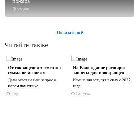
пожара
сегодня
Показать всё
Читайте также
От сокращения элементов
На Вологодчине расширят
сумма не меняется
запреты для иностранцев
Дали ответ на наш запрос о
Изменения вступят в силу с 2027
новом памятнике
года
вчера
4 августа
s
ne