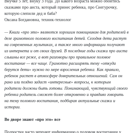
Внучке 5 лет, внуку 3 года. До какого возраста можно обойтись
сказками про аиста, который принес ребенка, про Снегурочку,
которую слепили дед и баба?
Оксана Богдановна, техник-технолог
— Книги «про это» являются хорошим помощником для родителей в
деле грамотного полового воспитания детей. Сегодня дети растут
на современных мультиках, а также много информации получают
из интернета и от своих друзей. В последние годы сказки про аиста
слышны все реже, а вот разговоры про правильное половое
воспитание — все чаще. Грамотно расширять тему «откуда
берутся дети» нужно по мере взросления ребенка. Как правило,
ребенок растет в атмосфере доверительных отношений. Сам он
рано или поздно задаст «интересные» вопросы, к которым
родители должны быть готовы. Понимающий, чувствующий своего
ребенка родитель сможет более откровенно и правдиво говорить
на тему полового воспитания, подбирая актуальные сказки и
истории.
Во дворе знают «про это» все
Подростки часто черпают информацию о половом воспитании у