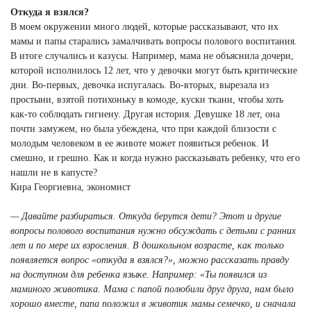
Откуда я взялся?
В моем окружении много людей, которые рассказывают, что их
мамы и папы старались замалчивать вопросы полового воспитания.
В итоге случались и казусы. Например, мама не объяснила дочери,
которой исполнилось 12 лет, что у девочки могут быть критические
дни. Во-первых, девочка испугалась. Во-вторых, вырезала из
простыни, взятой потихоньку в комоде, куски ткани, чтобы хоть
как-то соблюдать гигиену. Другая история. Девушке 18 лет, она
почти замужем, но была убеждена, что при каждой близости с
молодым человеком в ее животе может появиться ребенок. И
смешно, и грешно. Как и когда нужно рассказывать ребенку, что его
нашли не в капусте?
Кира Георгиевна, экономист
— Давайте разбираться. Откуда берутся дети? Этот и другие
вопросы полового воспитания нужно обсуждать с детьми с ранних
лет и по мере их взросления. В дошкольном возрасте, как только
появляется вопрос «откуда я взялся?», можно рассказать правду
на доступном для ребенка языке. Например: «Ты появился из
маминого животика. Мама с папой полюбили друг друга, нам было
хорошо вместе, папа положил в животик мамы семечко, и сначала