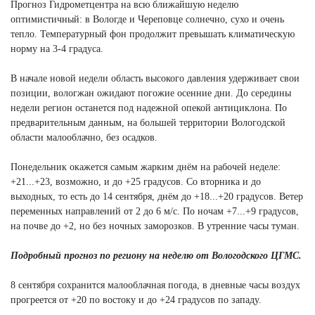
Прогноз Гидрометцентра на всю ближайшую неделю
оптимистичный: в Вологде и Череповце солнечно, сухо и очень
тепло. Температурный фон продолжит превышать климатическую
норму на 3-4 градуса.
В начале новой недели область высокого давления удерживает свои
позиции, вологжан ожидают погожие осенние дни. До середины
недели регион останется под надежной опекой антициклона. По
предварительным данным, на большей территории Вологодской
области малооблачно, без осадков.
Понедельник окажется самым жарким днём на рабочей неделе:
+21...+23, возможно, и до +25 градусов. Со вторника и до
выходных, то есть до 14 сентября, днём до +18...+20 градусов. Ветер
переменных направлений от 2 до 6 м/с. По ночам +7...+9 градусов,
на почве до +2, но без ночных заморозков. В утренние часы туман.
Подробный прогноз по региону на неделю от Вологодского ЦГМС.
8 сентября сохранится малооблачная погода, в дневные часы воздух
прогреется от +20 по востоку и до +24 градусов по западу.