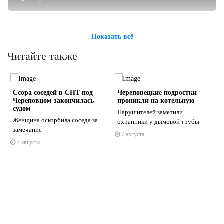
Показать всё
Читайте также
Ссора соседей в СНТ под
Череповецкие подростки
Череповцом закончилась
проникли на котельную
судом
Нарушителей заметили
Женщина оскорбила соседа за
охранники у дымовой трубы
замечание
7 августа
s
ne
7 августа