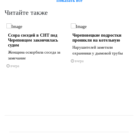
Показать всё
Читайте также
Ссора соседей в СНТ под
Череповецкие подростки
Череповцом закончилась
проникли на котельную
судом
Нарушителей заметили
Женщина оскорбила соседа за
охранники у дымовой трубы
замечание
вчера
s
ne
вчера