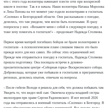
что с этого года волонтеры начинают плести сети при воскресной
школе в поселке. Так я и начала. Наши волонтеры Наташа Морозова
и Лена Попова на тот момент уже ездили волонтерами в госпиталь
«Сосенки» в Белгородской области. Они рассказывали о поездке,
делились, что там увидели, чем могли быть полезными. Я сразу
попросила у них: «Возьмите меня с собой в следующую поездку, я
тоже хочу помогать в госпитале!» - продолжает Надежда Столмова.
Первое время матерей погибших бойцов не брали волонтерами в
госпитали - в психологическом плане слишком тяжело это было
прежде всего для них самих. Но сейчас этих ограничений нет.
Прежде чем отправиться в поездку в госпиталь, Надежда Столмова
прошла подготовку. Она посещала встречи в духовно-
просветительском центре «Соборная горка» Воскресенского собора.
Добровольцы, которые уже побывали в госпиталях в приграничных
регионах, делились опытом, отвечали на вопросы.
- После гибели Володи я решила для себя, что должна побывать там.
Увидеть то, что видел мой сын. Окончила курсы младшей сестры
милосердия при храме Сергия Радонежского. И вот весной 2026
года мы отправились в военный госпиталь «Сосенки» в Белгород. В
наши обязанности входила уборка помещений. Все делали: полы