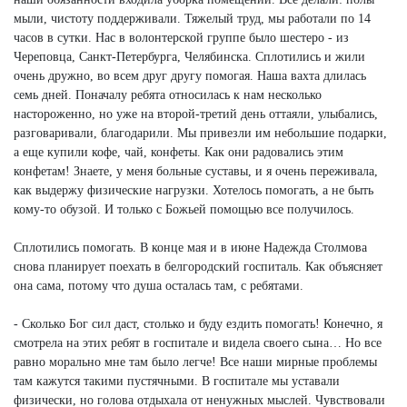
мыли, чистоту поддерживали. Тяжелый труд, мы работали по 14
часов в сутки. Нас в волонтерской группе было шестеро - из
Череповца, Санкт-Петербурга, Челябинска. Сплотились и жили
очень дружно, во всем друг другу помогая. Наша вахта длилась
семь дней. Поначалу ребята относилась к нам несколько
настороженно, но уже на второй-третий день оттаяли, улыбались,
разговаривали, благодарили. Мы привезли им небольшие подарки,
а еще купили кофе, чай, конфеты. Как они радовались этим
конфетам! Знаете, у меня больные суставы, и я очень переживала,
как выдержу физические нагрузки. Хотелось помогать, а не быть
кому-то обузой. И только с Божьей помощью все получилось.
Сплотились помогать. В конце мая и в июне Надежда Столмова
снова планирует поехать в белгородский госпиталь. Как объясняет
она сама, потому что душа осталась там, с ребятами.
- Сколько Бог сил даст, столько и буду ездить помогать! Конечно, я
смотрела на этих ребят в госпитале и видела своего сына… Но все
равно морально мне там было легче! Все наши мирные проблемы
там кажутся такими пустячными. В госпитале мы уставали
физически, но голова отдыхала от ненужных мыслей. Чувствовали