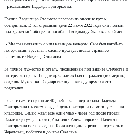
сообщения - нашу с ним переписку я до сих пор храню в телефоне,
- рассказывает Надежда Григорьевна.
Группа Владимира Столмова перевозила опасные грузы,
боеприпасы. В тот страшный день 22 июля 2022 года они попали
под вражеский обстрел и погибли. Владимиру было всего 26 лет…
- Мы созванивались с ним накануне вечером. Сын был какой-то
потерянный, грустный, словно предчувствовал страшное, -
вспоминает Надежда Столмова.
За личное мужество и отвагу, проявленные при защите Отечества и
интересов страны, Владимир Столмов был награжден (посмертно)
орденом Мужества. Государственную награду вручили его
родителям.
Первые самые страшные 40 дней после смерти сына Надежда
Григорьевна с мужем каждый день приходили на могилу сына на
кладбище. Семью ждал еще один удар - через год после гибели
Владимира умер его отец Анатолий Александрович. Надежда
Григорьевна осталась одна. Тогда женщина и решила переехать в
Череповец, поближе в дочери Светлане.