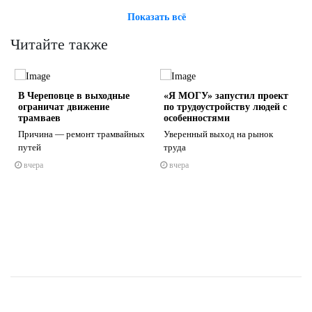
Показать всё
Читайте также
В Череповце в выходные
«Я МОГУ» запустил проект
ограничат движение
по трудоустройству людей с
трамваев
особенностями
Причина — ремонт трамвайных
Уверенный выход на рынок
путей
труда
s
ne
вчера
вчера