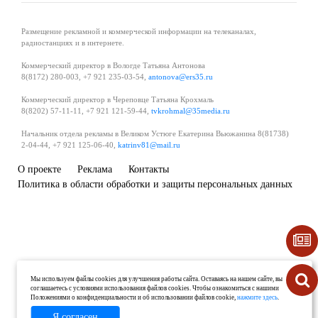
Размещение рекламной и коммерческой информации на телеканалах,
радиостанциях и в интернете.
Коммерческий директор в Вологде Татьяна Антонова
8(8172) 280-003, +7 921 235-03-54,
antonova@ers35.ru
Коммерческий директор в Череповце Татьяна Крохмаль
8(8202) 57-11-11, +7 921 121-59-44,
tvkrohmal@35media.ru
Начальник отдела рекламы в Великом Устюге Екатерина Вьюжанина 8(81738)
2-04-44, +7 921 125-06-40,
katrinv81@mail.ru
О проекте
Реклама
Контакты
Политика в области обработки и защиты персональных данных
Мы используем файлы cookies для улучшения работы сайта. Оставаясь на нашем сайте, вы
соглашаетесь с условиями использования файлов cookies. Чтобы ознакомиться с нашими
Положениями о конфиденциальности и об использовании файлов cookie,
нажмите здесь
.
Я согласен