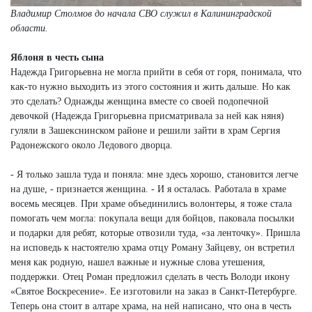
Владимир Столмов до начала СВО служил в Калининградской
области.
Яблоня в честь сына
Надежда Григорьевна не могла прийти в себя от горя, понимала, что
как-то нужно выходить из этого состояния и жить дальше. Но как
это сделать? Однажды женщина вместе со своей подопечной
девочкой (Надежда Григорьевна присматривала за ней как няня)
гуляли в Зашекснинском районе и решили зайти в храм Сергия
Радонежского около Ледового дворца.
- Я только зашла туда и поняла: мне здесь хорошо, становится легче
на душе, - признается женщина. - И я осталась. Работала в храме
восемь месяцев. При храме объединились волонтеры, я тоже стала
помогать чем могла: покупала вещи для бойцов, паковала посылки
и подарки для ребят, которые отвозили туда, «за ленточку». Пришла
на исповедь к настоятелю храма отцу Роману Зайцеву, он встретил
меня как родную, нашел важные и нужные слова утешения,
поддержки. Отец Роман предложил сделать в честь Володи икону
«Святое Воскресение». Ее изготовили на заказ в Санкт-Петербурге.
Теперь она стоит в алтаре храма, на ней написано, что она в честь