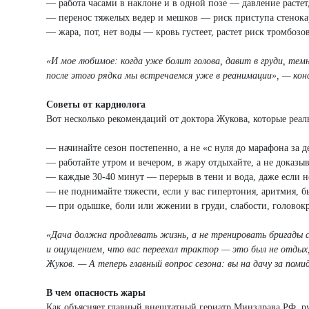
— работа часами в наклоне и в одной позе — давление растет,
— перенос тяжелых ведер и мешков — риск приступа стенока
— жара, пот, нет воды — кровь густеет, растет риск тромбозов
«И мое любимое: когда уже болит голова, давит в груди, тем
после этого рядка мы встречаемся уже в реанимации», — ко
Советы от кардиолога
Вот несколько рекомендаций от доктора Жукова, которые реал
— начинайте сезон постепенно, а не «с нуля до марафона за д
— работайте утром и вечером, в жару отдыхайте, а не доказыв
— каждые 30-40 минут — перерыв в тени и вода, даже если не
— не поднимайте тяжести, если у вас гипертония, аритмия, б
— при одышке, боли или жжении в груди, слабости, голово
«Дача должна продлевать жизнь, а не тренировать бригады с
и ощущением, что вас переехал трактор — это был не отдых
Жуков. —
А теперь главный вопрос сезона: вы на дачу за пом
В чем опасность жары
Как объясняет главный внештатный гериатр Минздрава РФ, ру