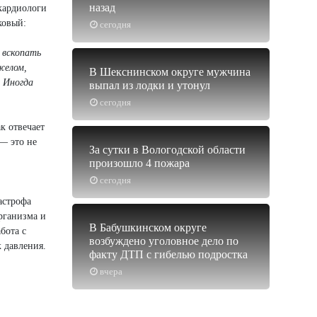
назад
кардиологи
ковый:
сегодня
 вскопать
желом,
В Шекснинском округе мужчина
. Иногда
выпал из лодки и утонул
сегодня
к отвечает
 — это не
За сутки в Вологодской области
произошло 4 пожара
сегодня
астрофа
рганизма и
В Бабушкинском округе
бота с
возбуждено уголовное дело по
 давления.
факту ДТП с гибелью подростка
вчера