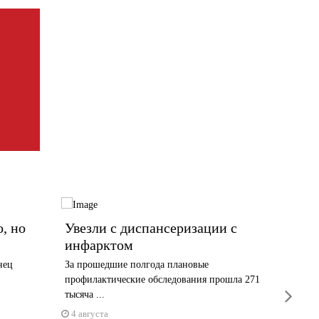
о, но
Увезли с диспансеризации с
Почем
инфарктом
череп
потет
нец
За прошедшие полгода плановые
потоо
профилактические обследования прошла 271
next
тысяча ...
Вопрос -
4 августа
4 авгус