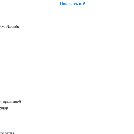
Показать всё
к». Иногда
м, аритмией
октор
голетия)