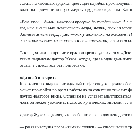
зелень на любимых грядках, цветущие клумбы, проклюнувшиес
видят на приеме типичную. жертву трудового героизма. Как 
«Всю зиму — диван, максимум прогулка до холодильника. А в 
все, что видит глаз, перетаскать ведра, мешки, доски и заод
давление летит вверх, пульс — как у школьника на экзамене.
это самое «и все» заканчивается не шашлыками, а вызовом ск
Такие дачники на приеме у врача искренне удивляются: «Докт
таким пациентам доктор Жуков, оттуда, где за один день пытаю
отдых, а стресс?тест без подготовки.
«Дачный инфаркт»
К сожалению, выражение «дачный инфаркт» уже прочно обосно
может произойти во время работы из-за сочетания тяжелых ф
других факторов риска. Организм не успевает адаптироваться 
лопатой может увеличить пульс до критических значений за к
Доктор Жуков выделяет, что особенно опасно для неподготов
— резкая нагрузка после «зимней спячки» — классический тр