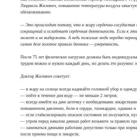
Людмила Жилевич, повышение температуры воздуха зачастую 
обезвоживанию.
— Это происходит потому, что в жару сердечно-сосудистая 
сокращений и ослабевает сердечная деятельность. Если к это
может и не выдержать. А ведь пожилые люди нередко перео
самом деле золотое правило дачника — умеренность.
После 75 лет физические нагрузки должны быть индивидуальн
трудом можно и нужно каждый день, но делать это разумно: не
Доктор Жилевич советует:
— в жару на солнце всегда надевайте головной убор и одежду
— пейте в течение дня воду — не меньше 2 литров;
— всегда имейте на даче аптечку с необходимыми лекарствам
повышенном давлении, боли в сердце, тахикардии, одышке и 
— если стабилизировать опасное состояние не получается, н
— утром перед началом дачных работ возьмите за правило пр
— заниматься дачными работами допустимо только при нормаль
после приема пищи и лекарств;