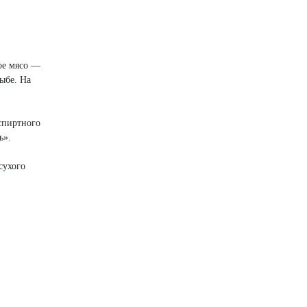
ое мясо —
ыбе. На
спиртного
ь».
сухого