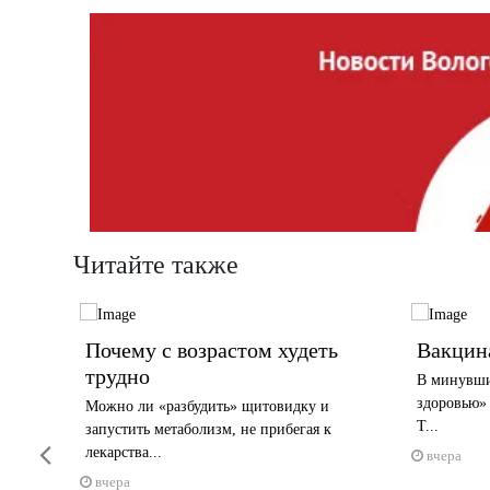
Читайте также
шлаг
Почему с возрастом худеть
Вакцин
трудно
роходили
В минувши
ком...
здоровью» 
Можно ли «разбудить» щитовидку и
Т...
запустить метаболизм, не прибегая к
Previous
лекарства...
вчера
вчера