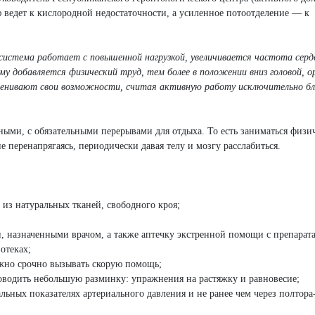
ведет к кислородной недостаточности, а усиленное потоотделение — к
система работает с повышенной нагрузкой, увеличивается частота серд
му добавляется физический труд, тем более в положении вниз головой, о
ценивают свои возможности, считая активную работу исключительно бл
ыми, с обязательными перерывами для отдыха. То есть заниматься физи
 перенапрягаясь, периодически давая телу и мозгу расслабиться.
 из натуральных тканей, свободного кроя;
и, назначенными врачом, а также аптечку экстренной помощи с препарат
отеках;
ужно срочно вызывать скорую помощь;
оводить небольшую разминку: упражнения на растяжку и равновесие;
ных показателях артериального давления и не ранее чем через полтора-