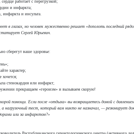
 сердце работает с перегрузкой;
рдии и инфаркта;
, инфаркта и инсульта.
неет в глазах, но человек мужественно решает «дополоть последний рядо
нстатирует Сергей Юрьевич.
ьно сберегут ваше здоровье:
ень»;
айте характер;
 хочется;
ыла стенокардия или инфаркт;
кружении прекращаем «героизм» и вызываем скорую!
корой помощи. Если после «отдыха» вы возвращаетесь домой с давление
, а нагрузочный тест, который вам никто не назначал, — резюмирует д
идорами или за инфарктом?»
ководитель Республиканского геронтологического центра (активного дол