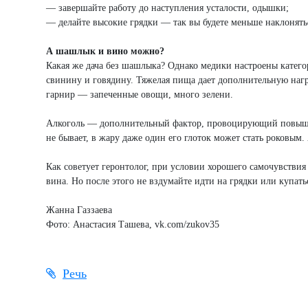
— завершайте работу до наступления усталости, одышки;
— делайте высокие грядки — так вы будете меньше наклонятьс
А шашлык и вино можно?
Какая же дача без шашлыка? Однако медики настроены катег
свинину и говядину. Тяжелая пища дает дополнительную нагр
гарнир — запеченные овощи, много зелени.
Алкоголь — дополнительный фактор, провоцирующий повышен
не бывает, в жару даже один его глоток может стать роковым.
Как советует геронтолог, при условии хорошего самочувствия
вина. Но после этого не вздумайте идти на грядки или купать
Жанна Газзаева
Фото: Анастасия Ташева, vk.com/zukov35
Речь