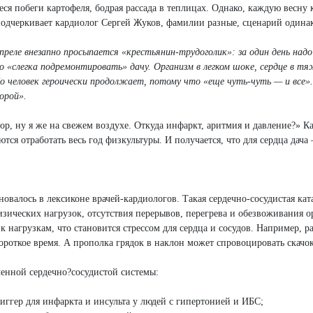
я побеги картофеля, бодрая рассада в теплицах. Однако, каждую весну 
подчеркивает кардиолог Сергей Жуков, фамилии разные, сценарий одина
апреле внезапно просыпается «крестьянин-трудоголик»: за один день надо
но «слегка подремонтировать» дачу. Организм в легком шоке, сердце в тя
 Но человек героически продолжает, потому что «еще чуть-чуть — и все»
орой».
ор, ну я же на свежем воздухе. Откуда инфаркт, аритмия и давление?» Ка
тся отработать весь год физкультуры. И получается, что для сердца дача
валось в лексиконе врачей-кардиологов. Такая сердечно-сосудистая кат
изических нагрузок, отсутствия перерывов, перегрева и обезвоживания о
к нагрузкам, что становится стрессом для сердца и сосудов. Например, ра
ороткое время. А прополка грядок в наклон может спровоцировать скачок
ленной сердечно?сосудистой системы:
иггер для инфаркта и инсульта у людей с гипертонией и ИБС;