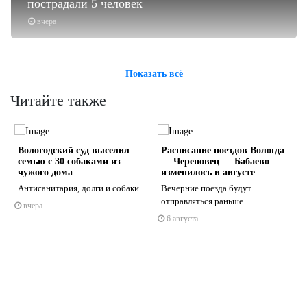
пострадали 5 человек
вчера
Показать всё
Читайте также
Вологодский суд выселил
Расписание поездов Вологда
семью с 30 собаками из
— Череповец — Бабаево
чужого дома
изменилось в августе
Антисанитария, долги и собаки
Вечерние поезда будут
отправляться раньше
вчера
s
ne
6 августа