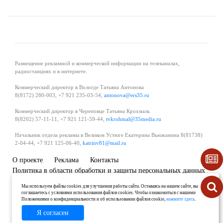
Размещение рекламной и коммерческой информации на телеканалах,
радиостанциях и в интернете.
Коммерческий директор в Вологде Татьяна Антонова
8(8172) 280-003, +7 921 235-03-54,
antonova@ers35.ru
Коммерческий директор в Череповце Татьяна Крохмаль
8(8202) 57-11-11, +7 921 121-59-44,
tvkrohmal@35media.ru
Начальник отдела рекламы в Великом Устюге Екатерина Вьюжанина 8(81738)
2-04-44, +7 921 125-06-40,
katrinv81@mail.ru
О проекте
Реклама
Контакты
Политика в области обработки и защиты персональных данных
Мы используем файлы cookies для улучшения работы сайта. Оставаясь на нашем сайте, вы
соглашаетесь с условиями использования файлов cookies. Чтобы ознакомиться с нашими
Положениями о конфиденциальности и об использовании файлов cookie,
нажмите здесь
.
Я согласен