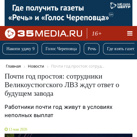
16+
Накопи удачу 9
Голос Череповца
Речь
Где взять газету
Главная
Новости
Почти год простоя: сотруд...
Почти год простоя: сотрудники
Великоустюгского ЛВЗ ждут ответ о
будущем завода
Работники почти год живут в условиях
неполных выплат
13 мая 2026