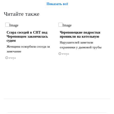
Показать всё
Читайте также
Ссора соседей в СНТ под
Череповецкие подростки
Череповцом закончилась
проникли на котельную
судом
Нарушителей заметили
Женщина оскорбила соседа за
охранники у дымовой трубы
замечание
вчера
s
ne
вчера