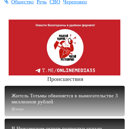
Общество
Речь
СВО
Череповец
Происшествия
Житель Тотьмы обвиняется в вымогательстве 3
миллионов рублей
вчера
В Нюксенском округе подростки украли