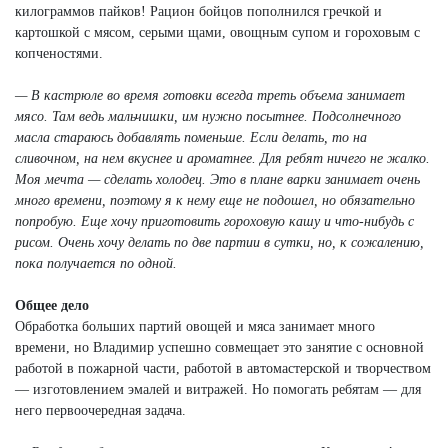
килограммов пайков! Рацион бойцов пополнился гречкой и
картошкой с мясом, серыми щами, овощным супом и гороховым с
копченостями.
— В кастрюле во время готовки всегда треть объема занимает
мясо. Там ведь мальчишки, им нужно посытнее. Подсолнечного
масла стараюсь добавлять поменьше. Если делать, то на
сливочном, на нем вкуснее и ароматнее. Для ребят ничего не жалко.
Моя мечта — сделать холодец. Это в плане варки занимает очень
много времени, поэтому я к нему еще не подошел, но обязательно
попробую. Еще хочу приготовить гороховую кашу и что-нибудь с
рисом. Очень хочу делать по две партии в сутки, но, к сожалению,
пока получается по одной.
Общее дело
Обработка больших партий овощей и мяса занимает много
времени, но Владимир успешно совмещает это занятие с основной
работой в пожарной части, работой в автомастерской и творчеством
— изготовлением эмалей и витражей. Но помогать ребятам — для
него первоочередная задача.