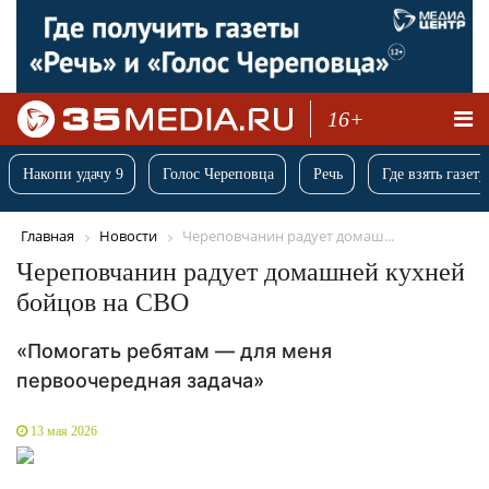
16+
Накопи удачу 9
Голос Череповца
Речь
Где взять газету
Главная
Новости
Череповчанин радует домаш...
Череповчанин радует домашней кухней
бойцов на СВО
«Помогать ребятам — для меня
первоочередная задача»
13 мая 2026