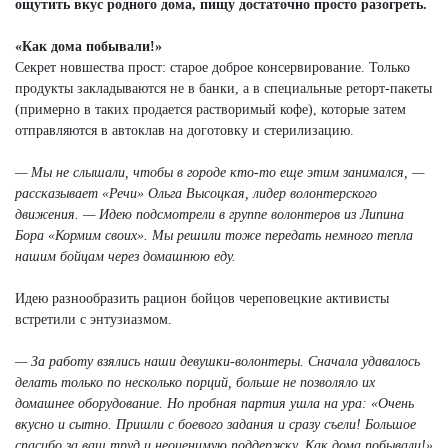
ощутить вкус родного дома, пищу достаточно просто разогреть.
«Как дома побывали!»
Секрет новшества прост: старое доброе консервирование. Только
продукты закладываются не в банки, а в специальные реторт-пакеты
(примерно в таких продается растворимый кофе), которые затем
отправляются в автоклав на доготовку и стерилизацию.
— Мы не слышали, чтобы в городе кто-то еще этим занимался, —
рассказывает «Речи» Ольга Высоцкая, лидер волонтерского
движения. — Идею подсмотрели в группе волонтеров из Липина
Бора «Кормим своих». Мы решили тоже передать немного тепла
нашим бойцам через домашнюю еду.
Идею разнообразить рацион бойцов череповецкие активисты
встретили с энтузиазмом.
— За работу взялись наши девушки-волонтеры. Сначала удавалось
делать только по несколько порций, больше не позволяло их
домашнее оборудование. Но пробная партия ушла на ура: «Очень
вкусно и сытно. Пришли с боевого задания и сразу съели! Большое
спасибо за ваш труд и неоценимую поддержку. Как дома побывали!»