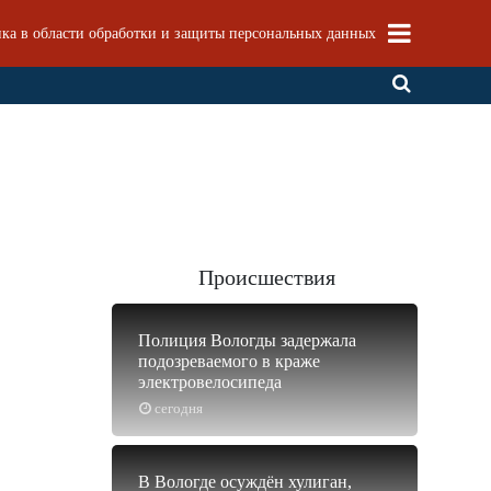
ка в области обработки и защиты персональных данных
Происшествия
Полиция Вологды задержала
подозреваемого в краже
электровелосипеда
сегодня
В Вологде осуждён хулиган,