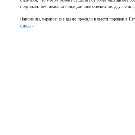
отмечают, что в этом районе существуют более насущные проб
подтоплениям; недостаточное уличное освещение; другие ин
Напомним, череповчане давно просили навести порядок в Пуло
пилы
.