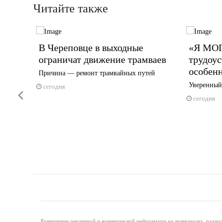
Читайте также
В Череповце в выходные
«Я МОГ
на
ограничат движение трамваев
трудоус
особен
Причина — ремонт трамвайных путей
Уверенный
сегодня
Previous
сегодня
Размещение рекламной и коммерческой информации на телеканалах, радиос