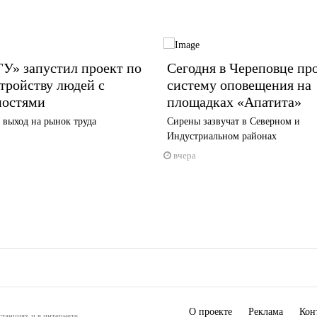
У» запустил проект по
Сегодня в Череповце пр
тройству людей с
систему оповещения на
ностями
площадках «Апатита»
 выход на рынок труда
Сирены зазвучат в Северном и
Индустриальном районах
вчера
О проекте
Реклама
Кон
танциях и в интернете.