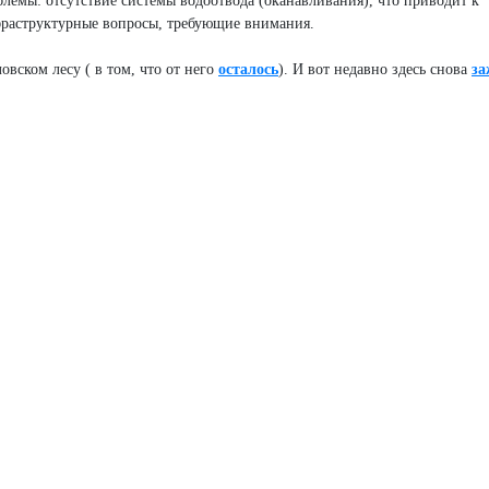
лемы: отсутствие системы водоотвода (оканавливания), что приводит к
фраструктурные вопросы, требующие внимания.
вском лесу ( в том, что от него
осталось
). И вот недавно здесь снова
з