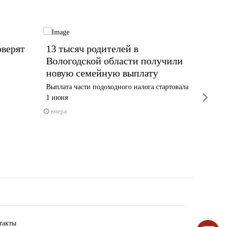
оверят
13 тысяч родителей в
Жител
Вологодской области получили
алком
новую семейную выплату
По слова
ночи
Выплата части подоходного налога стартовала
next
1 июня
вчера
вчера
такты