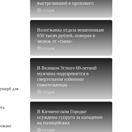
выстреливший в прохожего
сегодня
Вологжанка отдала мошенникам
650 тысяч рублей, поверив в
звонок от «сына»
сегодня
В Великом Устюге 69-летний
мужчина подозревается в
смертельном избиении
сожительницы
 ущерб для
сегодня
есь
В Кичменгском Городке
осуждены супруги за нападение
на полицейских
рожане
сегодня