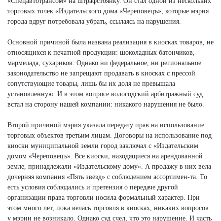
«Спецавтотрансом» на штрафстоянку. Он стал одной из нескольких
торговых точек «Издательского дома «Череповецъ», которые мэрия
города вдруг потребовала убрать, ссылаясь на нарушения.
Основной причиной была названа реализация в киосках товаров, не
относящихся к печатной продукции: шоколадных батончиков,
мармелада, сухариков. Однако ни федеральное, ни региональное
законодательство не запрещают продавать в киосках с прессой
сопутствующие товары, лишь бы их доля не превышала
установленную. И в этом вопросе вологодский арбитражный суд
встал на сторону нашей компании: никакого нарушения не было.
Второй причиной мэрия указала передачу прав на использование
торговых объектов третьим лицам. Договоры на использование под
киоски муниципальной земли город заключал с «Издательским
домом «Череповецъ». Все киоски, находящиеся на арендованной
земле, принадлежали «Издательскому дому». А продажу в них вела
дочерняя компания «Пять звезд» с соблюдением ассортимен-та. То
есть условия соблюдались и претензия о передаче другой
организации права торговли носила формальный характер. При
этом много лет, пока велась торговля в киосках, никаких вопросов
у мэрии не возникало. Однако суд счел, что это нарушение. И часть