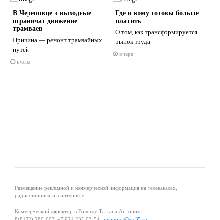
В Череповце в выходные
Где и кому готовы больше
ограничат движение
платить
трамваев
7
О том, как трансформируется
Причина — ремонт трамвайных
рынок труда
путей
вчера
s
ne
вчера
Размещение рекламной и коммерческой информации на телеканалах,
радиостанциях и в интернете.
Коммерческий директор в Вологде Татьяна Антонова
8(8172) 280-003, +7 921 235-03-54,
antonova@ers35.ru