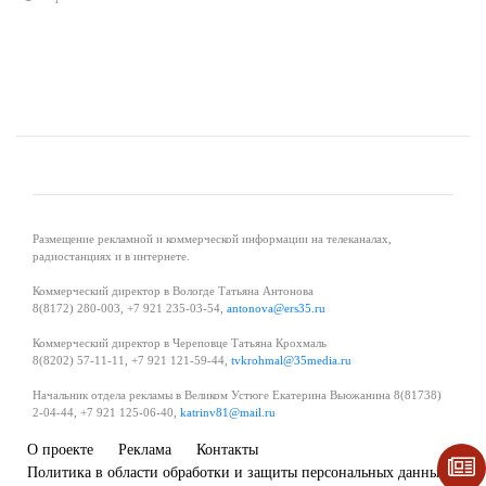
Размещение рекламной и коммерческой информации на телеканалах,
радиостанциях и в интернете.
Коммерческий директор в Вологде Татьяна Антонова
8(8172) 280-003, +7 921 235-03-54,
antonova@ers35.ru
Коммерческий директор в Череповце Татьяна Крохмаль
8(8202) 57-11-11, +7 921 121-59-44,
tvkrohmal@35media.ru
Начальник отдела рекламы в Великом Устюге Екатерина Вьюжанина 8(81738)
2-04-44, +7 921 125-06-40,
katrinv81@mail.ru
О проекте
Реклама
Контакты
Политика в области обработки и защиты персональных данных