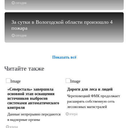
сегодня
За сутки в Вологодской области произошло 4
пожара
сегодня
Показать всё
Читайте также
«Северсталь» завершила
Дороги для леса и людей
основной этап оснащения
Череповецкий ФМК продолжает
источников выбросов
расширять собственную сеть
системами автоматического
лесовозных магистралей
контроля
Данные непрерывно передаются
вчера
s
ne
в надзорные органы
вчера