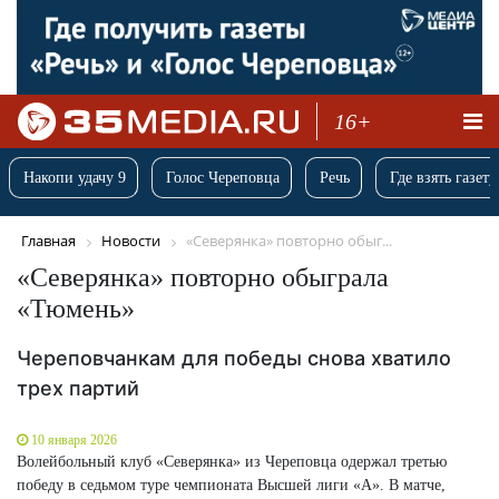
16+
Накопи удачу 9
Голос Череповца
Речь
Где взять газету
Главная
Новости
«Северянка» повторно обыг...
«Северянка» повторно обыграла
«Тюмень»
Череповчанкам для победы снова хватило
трех партий
10 января 2026
Волейбольный клуб «Северянка» из Череповца одержал третью
победу в седьмом туре чемпионата Высшей лиги «А». В матче,