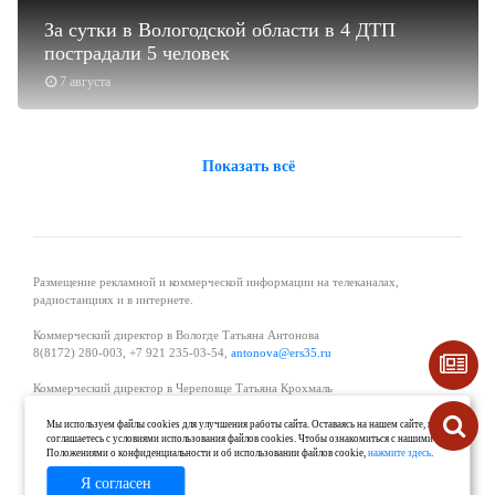
За сутки в Вологодской области в 4 ДТП
пострадали 5 человек
7 августа
Показать всё
Размещение рекламной и коммерческой информации на телеканалах,
радиостанциях и в интернете.
Коммерческий директор в Вологде Татьяна Антонова
8(8172) 280-003, +7 921 235-03-54,
antonova@ers35.ru
Коммерческий директор в Череповце Татьяна Крохмаль
8(8202) 57-11-11, +7 921 121-59-44,
tvkrohmal@35media.ru
Мы используем файлы cookies для улучшения работы сайта. Оставаясь на нашем сайте, вы
соглашаетесь с условиями использования файлов cookies. Чтобы ознакомиться с нашими
Начальник отдела рекламы в Великом Устюге Екатерина Вьюжанина 8(81738)
Положениями о конфиденциальности и об использовании файлов cookie,
нажмите здесь
.
2-04-44, +7 921 125-06-40,
katrinv81@mail.ru
Я согласен