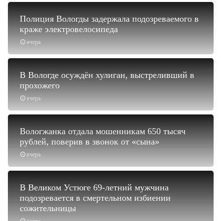
Полиция Вологды задержала подозреваемого в
краже электровелосипеда
вчера
В Вологде осуждён хулиган, выстреливший в
прохожего
вчера
Вологжанка отдала мошенникам 650 тысяч
рублей, поверив в звонок от «сына»
вчера
В Великом Устюге 69-летний мужчина
подозревается в смертельном избиении
сожительницы
вчера