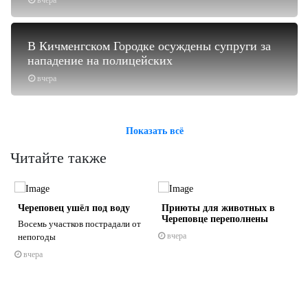
В Кичменгском Городке осуждены супруги за
нападение на полицейских
вчера
Показать всё
Читайте также
Череповец ушёл под воду
Приюты для животных в
Череповце переполнены
Восемь участков пострадали от
вчера
непогоды
вчера
s
ne