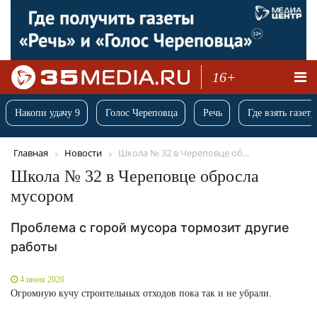
16+
Накопи удачу 9
Голос Череповца
Речь
Где взять газету
Главная
Новости
Школа № 32 в Череповце об...
Школа № 32 в Череповце обросла
мусором
Проблема с горой мусора тормозит другие
работы
4 июня 2026
Огромную кучу строительных отходов пока так и не убрали.