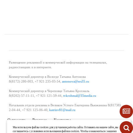
Размещение рекламной и коммерческой информации на телеканалах,
радиостанциях и в интернете.
Коммерческий директор в Вологде Татьяна Антонова
8(8172) 280-003, +7 921 235-03-54,
antonova@ers35.ru
Коммерческий директор в Череповце Татьяна Крохмаль
8(8202) 57-11-11, +7 921 121-59-44,
tvkrohmal@35media.ru
Начальник отдела рекламы в Великом Устюге Екатерина Вьюжанина 8(81738)
2-04-44, +7 921 125-06-40,
katrinv81@mail.ru
О проекте
Реклама
Контакты
Политика в области обработки и защиты персональных данных
Мы используем файлы cookies для улучшения работы сайта. Оставаясь на нашем сайте, вы
соглашаетесь с условиями использования файлов cookies. Чтобы ознакомиться с нашими