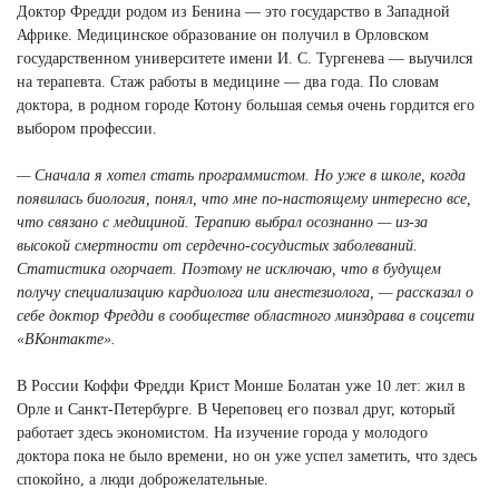
Доктор Фредди родом из Бенина — это государство в Западной
Африке. Медицинское образование он получил в Орловском
государственном университете имени И. С. Тургенева — выучился
на терапевта. Стаж работы в медицине — два года. По словам
доктора, в родном городе Котону большая семья очень гордится его
выбором профессии.
— Сначала я хотел стать программистом. Но уже в школе, когда
появилась биология, понял, что мне по-настоящему интересно все,
что связано с медициной. Терапию выбрал осознанно — из-за
высокой смертности от сердечно-сосудистых заболеваний.
Статистика огорчает. Поэтому не исключаю, что в будущем
получу специализацию кардиолога или анестезиолога, — рассказал о
себе доктор Фредди в сообществе областного минздрава в соцсети
«ВКонтакте».
В России Коффи Фредди Крист Монше Болатан уже 10 лет: жил в
Орле и Санкт-Петербурге. В Череповец его позвал друг, который
работает здесь экономистом. На изучение города у молодого
доктора пока не было времени, но он уже успел заметить, что здесь
спокойно, а люди доброжелательные.