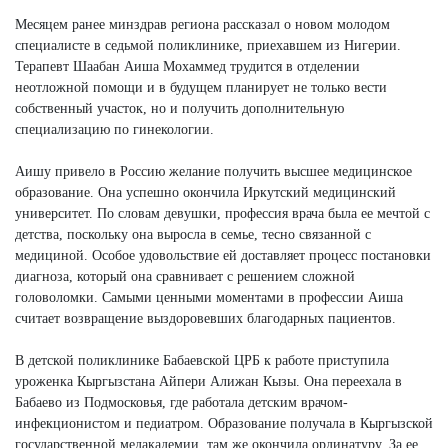
Месяцем ранее минздрав региона рассказал о новом молодом
специалисте в седьмой поликлинике, приехавшем из Нигерии.
Терапевт Шаабан Аиша Мохаммед трудится в отделении
неотложной помощи и в будущем планирует не только вести
собственный участок, но и получить дополнительную
специализацию по гинекологии.
Аишу привело в Россию желание получить высшее медицинское
образование. Она успешно окончила Иркутский медицинский
университет. По словам девушки, профессия врача была ее мечтой с
детства, поскольку она выросла в семье, тесно связанной с
медициной. Особое удовольствие ей доставляет процесс постановки
диагноза, который она сравнивает с решением сложной
головоломки. Самыми ценными моментами в профессии Аиша
считает возвращение выздоровевших благодарных пациентов.
В детской поликлинике Бабаевской ЦРБ к работе приступила
уроженка Кыргызстана Айпери Алижан Кызы. Она переехала в
Бабаево из Подмосковья, где работала детским врачом-
инфекционистом и педиатром. Образование получала в Кыргызской
государственной медакадемии, там же окончила ординатуру. За ее