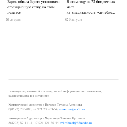
Вдоль обвала берега установили
В этом году на 75 бюджетных
ограждающую сетку, на этом
мест
пока все
на специальность «лечебно...
s
ne
сегодня
6 августа
Размещение рекламной и коммерческой информации на телеканалах,
радиостанциях и в интернете.
Коммерческий директор в Вологде Татьяна Антонова
8(8172) 280-003, +7 921 235-03-54,
antonova@ers35.ru
Коммерческий директор в Череповце Татьяна Крохмаль
8(8202) 57-11-11, +7 921 121-59-44,
tvkrohmal@35media.ru