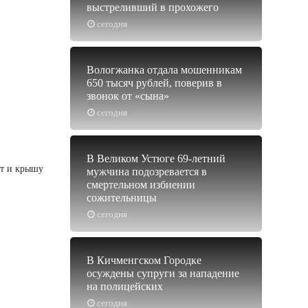
выстреливший в прохожего
сегодня
Вологжанка отдала мошенникам
650 тысяч рублей, поверив в
звонок от «сына»
сегодня
В Великом Устюге 69-летний
от и крышу
мужчина подозревается в
смертельном избиении
сожительницы
сегодня
В Кичменгском Городке
осуждены супруги за нападение
на полицейских
сегодня