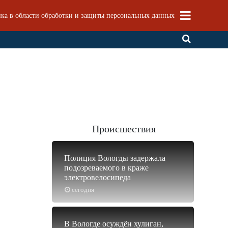
ка в области обработки и защиты персональных данных
Происшествия
Полиция Вологды задержала
подозреваемого в краже
электровелосипеда
сегодня
В Вологде осуждён хулиган,