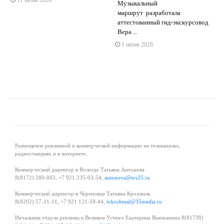
11 июня 2026
Музыкальный
s
ne
маршрут разработала
аттестованный гид-экскурсовод
Вера ...
1 июня 2026
Размещение рекламной и коммерческой информации на телеканалах,
радиостанциях и в интернете.
Коммерческий директор в Вологде Татьяна Антонова
8(8172) 280-003, +7 921 235-03-54,
antonova@ers35.ru
Коммерческий директор в Череповце Татьяна Крохмаль
8(8202) 57-11-11, +7 921 121-59-44,
tvkrohmal@35media.ru
Начальник отдела рекламы в Великом Устюге Екатерина Вьюжанина 8(81738)