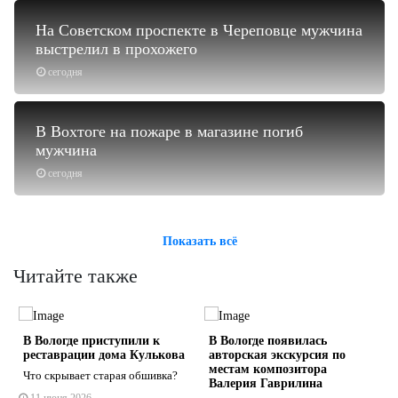
На Советском проспекте в Череповце мужчина
выстрелил в прохожего
сегодня
В Вохтоге на пожаре в магазине погиб
мужчина
сегодня
Показать всё
Читайте также
о
В Вологде приступили к
В Вологде появилась
реставрации дома Кулькова
авторская экскурсия по
местам композитора
Что скрывает старая обшивка?
Валерия Гаврилина