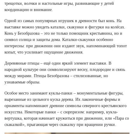
трещотки, волчки и настольные игры, развивающие у детей
координацию и внимание.
Одной из самых популярных игрушек в древности был конь. На
выставке можно увидеть каталки, скакунки и фигурки на колёсах.
Конь у Безобразова – это не только помощник крестьянина, но и
символ солнца и защиты дома. Каталки-скакунки особенно
интересны: при движении они издают звук, напоминающий топот
копыт, что усиливает ощущение движения.
Деревянные птицы – ещё один яркий элемент выставки. В
народной культуре они символизируют весну, плодородие и связь
между мирами. Птицы Безобразова – стилизованные, но
узнаваемые образы.
Особое место занимают куклы-панки – монументальные фигуры,
вырезанные из цельного куска дерева. Их лаконичные формы и
орнаменты напоминают древние символы северного крестьянского
искусства. Некоторые панки – с сюрпризом: например, кукла-
вертушка, которая начинает кружиться при движении, или «Пара со
скакалкой», прыгающая через скакалку при вращении ручки.