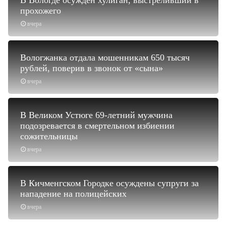
В Вологде осуждён хулиган, выстреливший в
прохожего
вчера
Вологжанка отдала мошенникам 650 тысяч
рублей, поверив в звонок от «сына»
вчера
В Великом Устюге 69-летний мужчина
подозревается в смертельном избиении
сожительницы
вчера
В Кичменгском Городке осуждены супруги за
нападение на полицейских
вчера