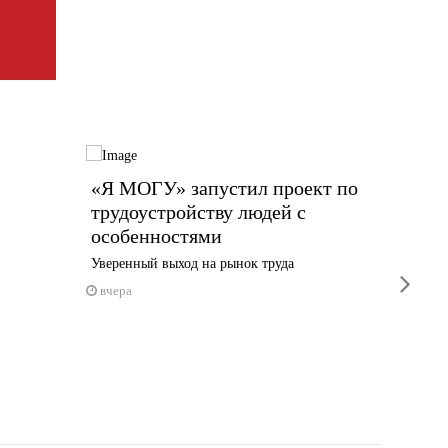
«Я МОГУ» запустил проект по
Пять 
трудоустройству людей с
спаса
особенностями
5 авгус
Уверенный выход на рынок труда
next
вчера