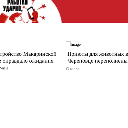
стройство Макаринской
Приюты для животных в
е оправдало ожидания
Череповце переполнены
вчан
вчера