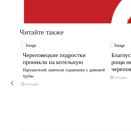
Читайте также
ины
Череповецкие подростки
Благоу
льного
проникли на котельную
рощи н
черепо
Нарушителей заметили охранники у дымовой
трубы
сегодня
Previous
сегодня