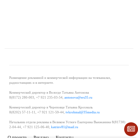
Размещение рекламной и коммерческой информации на телеканалах,
радиостанциях и в интернете.
Коммерческий директор в Вологде Татьяна Антонова
8(8172) 280-003, +7 921 235-03-54,
antonova@ers35.ru
Коммерческий директор в Череповце Татьяна Крохмаль
8(8202) 57-11-11, +7 921 121-59-44,
tvkrohmal@35media.ru
Начальник отдела рекламы в Великом Устюге Екатерина Вьюжанина 8(81738)
2-04-44, +7 921 125-06-40,
katrinv81@mail.ru
О проекте
Реклама
Контакты