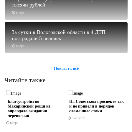
тысячи рублей
вчера
За сутки в Вологодской области в 4 ДТП
пострадали 5 человек
вчера
Показать всё
Читайте также
Благоустройство
На Советском проспекте так
Макаринской рощи не
и не привели в порядок
оправдало ожидания
сломанные стоки
череповчан
6 августа
вчера
s
ne