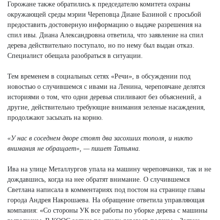
Горожане также обратились к председателю комитета охраны
окружающей среды мэрии Череповца Диане Базиной с просьбой
предоставить достоверную информацию о выдаче разрешения на
спил ивы. Диана Александровна ответила, что заявление на спил
дерева действительно поступало, но по нему был выдан отказ.
Специалист обещала разобраться в ситуации.
Тем временем в социальных сетях «Речи», в обсуждении под
новостью о случившемся с ивами на Ленина, череповчане делятся
историями о том, что одни деревья спиливают без объяснений, а
другие, действительно требующие внимания зеленые насаждения,
продолжают засыхать на корню.
«У нас в соседнем дворе стоят два засохших тополя, и никто
внимания не обращает», — пишет Татьяна.
Ива на улице Металлургов упала на машину череповчанки, так и не
дождавшись, когда на нее обратят внимание. О случившемся
Светлана написала в комментариях под постом на странице главы
города Андрея Накрошаева. На обращение ответила управляющая
компания: «Со стороны УК все работы по уборке дерева с машины