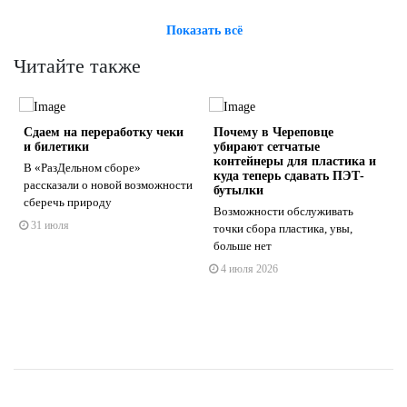
Показать всё
Читайте также
Сдаем на переработку чеки
Почему в Череповце
и билетики
убирают сетчатые
контейнеры для пластика и
В «РазДельном сборе»
куда теперь сдавать ПЭТ-
рассказали о новой возможности
бутылки
ы
сберечь природу
Возможности обслуживать
s
ne
31 июля
точки сбора пластика, увы,
больше нет
4 июля 2026