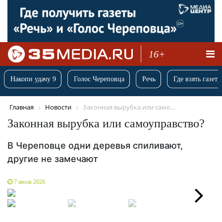
16+
Накопи удачу 9
Голос Череповца
Речь
Где взять газету
Главная
Новости
Законная вырубка или само...
Законная вырубка или самоуправство?
В Череповце одни деревья спиливают,
другие не замечают
7 июля 2026
Next