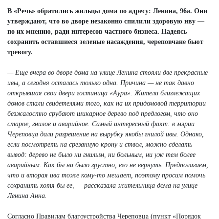
В «Речь» обратились жильцы дома по адресу: Ленина, 96а. Они
утверждают, что во дворе незаконно спилили здоровую иву —
по их мнению, ради интересов частного бизнеса. Надеясь
сохранить оставшиеся зеленые насаждения, череповчане бьют
тревогу.
— Еще вчера во дворе дома на улице Ленина стояли две прекрасные
ивы, а сегодня осталась только одна. Причина — не так давно
открывшая свои двери гостиница «Аура». Жители близлежащих
домов стали свидетелями того, как на их придомовой территории
безжалостно срубают шикарное дерево под предлогом, что оно
старое, гнилое и аварийное. Самый интересный факт: в мэрии
Череповца дали разрешение на вырубку якобы гнилой ивы. Однако,
если посмотреть на срезанную крону и ствол, можно сделать
вывод: дерево не было ни гнилым, ни больным, ни уж тем более
аварийным. Как бы ни было грустно, его не вернуть. Предполагаем,
что и вторая ива тоже кому-то мешает, поэтому просим помочь
сохранить хотя бы ее, — рассказала жительница дома на улице
Ленина Анна.
Согласно Правилам благоустройства Череповца (пункт «Порядок