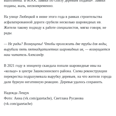
выполнены. В КООС заявки по спилу деревьев поданы». Заявки
поданы, жаль, несвоевременно.
На улице Любецкой в июне этого года в рамках строительства
асфальтированной дороги срубили несколько шаровидных ив.
Жители такому подходу к работе специалистов, мягко говоря, не
рады.
— Не рады? Возмущены! Чтобы проложить две трубы для воды,
вырубили пять пятнадцатилетних шаровидных ив, — возмущается
наш читатель Александр.
В 2021 году в эпицентр скандала попали шаровидные ивы на
«кольце» в центре Зашекснинского района. Схема реконструкции
перекрестка подразумевала вырубку деревьев, на что жители города
дали бурную негативную реакцию. Деревья удалось сохранить.
Надежда Лещук
Фото: Анна (vk.com/gazetache), Светлана Русанова
(vk.com/gazetache)