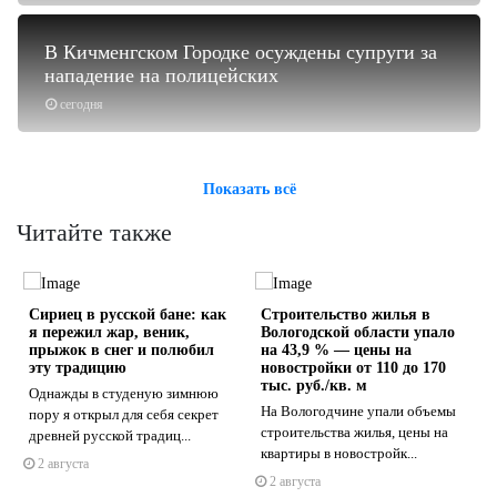
В Кичменгском Городке осуждены супруги за
нападение на полицейских
сегодня
Показать всё
Читайте также
Сириец в русской бане: как
Строительство жилья в
я пережил жар, веник,
Вологодской области упало
прыжок в снег и полюбил
на 43,9 % — цены на
эту традицию
новостройки от 110 до 170
тыс. руб./кв. м
Однажды в студеную зимнюю
На Вологодчине упали объемы
s
ne
пору я открыл для себя секрет
строительства жилья, цены на
древней русской традиц...
квартиры в новостройк...
2 августа
2 августа