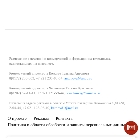
Размещение рекламной и коммерческой информации на телеканалах,
радиостанциях и в интернете.
Коммерческий директор в Вологде Татьяна Антонова
8(8172) 280-003, +7 921 235-03-54,
antonova@ers35.ru
Коммерческий директор в Череповце Татьяна Крохмаль
8(8202) 57-11-11, +7 921 121-59-44,
tvkrohmal@35media.ru
Начальник отдела рекламы в Великом Устюге Екатерина Вьюжанина 8(81738)
2-04-44, +7 921 125-06-40,
katrinv81@mail.ru
О проекте
Реклама
Контакты
Политика в области обработки и защиты персональных данных