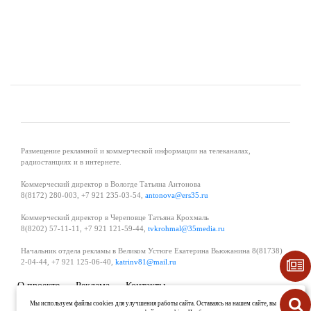
Размещение рекламной и коммерческой информации на телеканалах,
радиостанциях и в интернете.
Коммерческий директор в Вологде Татьяна Антонова
8(8172) 280-003, +7 921 235-03-54,
antonova@ers35.ru
Коммерческий директор в Череповце Татьяна Крохмаль
8(8202) 57-11-11, +7 921 121-59-44,
tvkrohmal@35media.ru
Начальник отдела рекламы в Великом Устюге Екатерина Вьюжанина 8(81738)
2-04-44, +7 921 125-06-40,
katrinv81@mail.ru
О проекте
Реклама
Контакты
Политика в области обработки и защиты персональных данных
Мы используем файлы cookies для улучшения работы сайта. Оставаясь на нашем сайте, вы