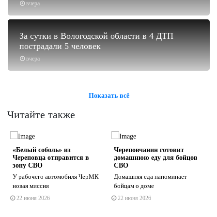
вчера
За сутки в Вологодской области в 4 ДТП
пострадали 5 человек
вчера
Показать всё
Читайте также
«Белый соболь» из
Череповчанин готовит
Череповца отправится в
домашнюю еду для бойцов
зону СВО
СВО
У рабочего автомобиля ЧерМК
Домашняя еда напоминает
новая миссия
бойцам о доме
s
ne
22 июня 2026
22 июня 2026