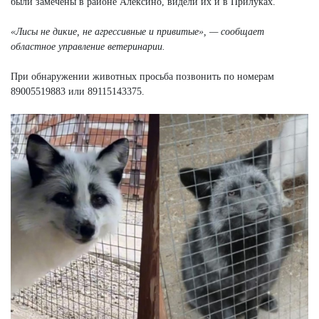
были замечены в районе Алексино, видели их и в Прилуках.
«Лисы не дикие, не агрессивные и привитые», — сообщает
областное управление ветеринарии.
При обнаружении животных просьба позвонить по номерам
89005519883 или 89115143375.