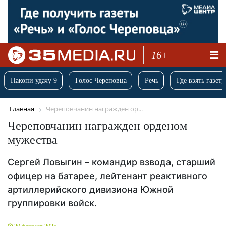
16+
Накопи удачу 9
Голос Череповца
Речь
Где взять газету
Главная
Череповчанин награжден ор...
Череповчанин награжден орденом
мужества
Сергей Ловыгин – командир взвода, старший
офицер на батарее, лейтенант реактивного
артиллерийского дивизиона Южной
группировки войск.