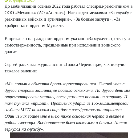
20 февраля 2025
До мобилизации осенью 2022 года работал слесарем-ремонтником в
ООО «Механик» (АО «Апатит»). Награжден медалями «За службу в
реактивных войсках и артиллерии», «За боевые заслуги», «За
храбрость» и орденом Мужества.
В приказе о награждении орденом указано «За мужество, отвагу и
самоотверженность, проявленные при исполнении воинского
долга».
Сергей рассказал журналистам «Голоса Череповца», как получил
тяжелое ранение:
«Мы попали в объектив дрона-корректировщика. Снаряд упал с
другой стороны машины, ее посекло осколками. На другой день мы
отремонтировали машину, после ремонта поехали на заправку. И
там случился «прилет». Противник ударил из 155-миллиметровой
гаубицы М777 польским снарядом с вольфрамовыми шариками.
Один из них вошел мне в шею ниже основания черепа и вышел в
районе глазницы. Выздоровление было тяжелым и долгим. Потом я
вернулся на службу».