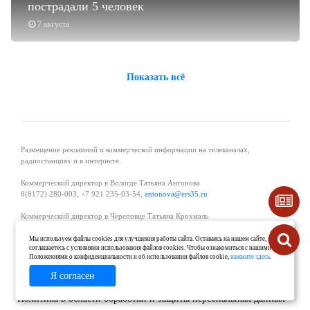
пострадали 5 человек
7 августа
Показать всё
Размещение рекламной и коммерческой информации на телеканалах,
радиостанциях и в интернете.
Коммерческий директор в Вологде Татьяна Антонова
8(8172) 280-003, +7 921 235-03-54,
antonova@ers35.ru
Коммерческий директор в Череповце Татьяна Крохмаль
8(8202) 57-11-11, +7 921 121-59-44,
tvkrohmal@35media.ru
Мы используем файлы cookies для улучшения работы сайта. Оставаясь на нашем сайте, вы
соглашаетесь с условиями использования файлов cookies. Чтобы ознакомиться с нашими
Начальник отдела рекламы в Великом Устюге Екатерина Вьюжанина 8(81738)
Положениями о конфиденциальности и об использовании файлов cookie,
нажмите здесь
.
2-04-44, +7 921 125-06-40,
katrinv81@mail.ru
Я согласен
О проекте
Реклама
Контакты
Политика в области обработки и защиты персональных данных