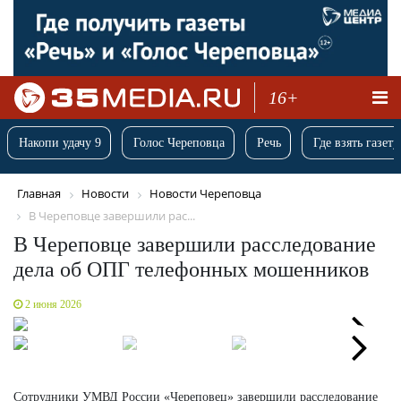
16+
Накопи удачу 9
Голос Череповца
Речь
Где взять газету
Главная
Новости
Новости Череповца
В Череповце завершили рас...
В Череповце завершили расследование
дела об ОПГ телефонных мошенников
2 июня 2026
Next
Next
Сотрудники УМВД России «Череповец» завершили расследование