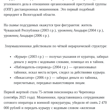
уголовного дела в отношении организованной преступной группы
(ОПГ) дистанционных мошенников. Это первый подобный
прецедент в Вологодской области.
На скамье подсудимых окажутся трое фигурантов: житель
Чувашской Республики (2003 г.р.), уроженец Анадыря (2004 г.р.),
уроженец Анадыря (2006 г.р.).
Злоумышленники действовали по чёткой иерархической структуре:
«Курьер» (2003 г.р.) — получал указания от куратора, забирал
деньги у жертв с кодовыми словами, помещал их в тайник.
«Наблюдатель-сопровод» (2004 г.р.) — организовывал
тайники, искал места встреч, следил за действиями курьера.
«Инкассатор» (2006 г.р.) — забирал деньги из тайника,
пересчитывал, передавал вышестоящим лицам.
Первой жертвой стала 75-летняя пенсионерка из Череповца
(сентябрь 2025 года). Мошенники, представившись сотрудниками
сотового оператора и военной прокуратуры, убедили её снять 2 470
000 рублей и передать курьеру с кодовым словом «железная