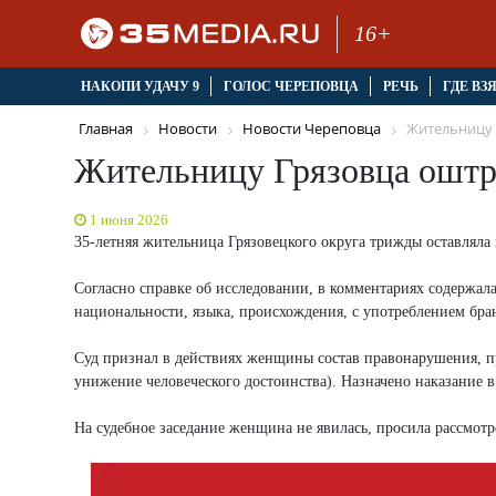
16+
НАКОПИ УДАЧУ 9
ГОЛОС ЧЕРЕПОВЦА
РЕЧЬ
ГДЕ ВЗ
Главная
Новости
Новости Череповца
Жительницу 
Жительницу Грязовца оштра
1 июня 2026
35-летняя жительница Грязовецкого округа трижды оставляла
Согласно справке об исследовании, в комментариях содержал
национальности, языка, происхождения, с употреблением бра
Суд признал в действиях женщины состав правонарушения, пр
унижение человеческого достоинства). Назначено наказание в
На судебное заседание женщина не явилась, просила рассмотре