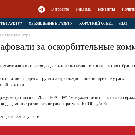
О проекте
Реклама
Контакты
Полити
ЯТЬ ГАЗЕТУ?
ОБЪЯВЛЕНИЕ В ГАЗЕТУ
КОРОТКИЙ ОТВЕТ — «ДА!»
Грязовца оштра...
фовали за оскорбительные комм
 комментарии в соцсетях, содержащие негативные высказывания с бранно
ась негативная оценка группы лиц, объединённой по признаку расы,
нной лексики.
едусмотренного ст. 20.3.1 КоАП РФ (возбуждение ненависти либо вражд
 виде административного штрафа в размере 10 000 рублей.
ть дело без её участия.