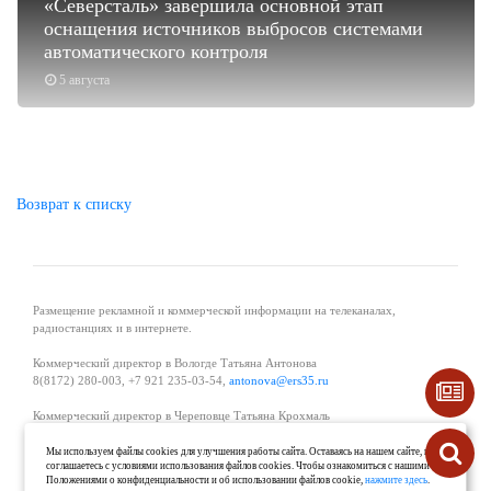
«Северсталь» завершила основной этап
оснащения источников выбросов системами
автоматического контроля
5 августа
Возврат к списку
Размещение рекламной и коммерческой информации на телеканалах,
радиостанциях и в интернете.
Коммерческий директор в Вологде Татьяна Антонова
8(8172) 280-003, +7 921 235-03-54,
antonova@ers35.ru
Коммерческий директор в Череповце Татьяна Крохмаль
8(8202) 57-11-11, +7 921 121-59-44,
tvkrohmal@35media.ru
Мы используем файлы cookies для улучшения работы сайта. Оставаясь на нашем сайте, вы
соглашаетесь с условиями использования файлов cookies. Чтобы ознакомиться с нашими
Начальник отдела рекламы в Великом Устюге Екатерина Вьюжанина 8(81738)
Положениями о конфиденциальности и об использовании файлов cookie,
нажмите здесь
.
2-04-44, +7 921 125-06-40,
katrinv81@mail.ru