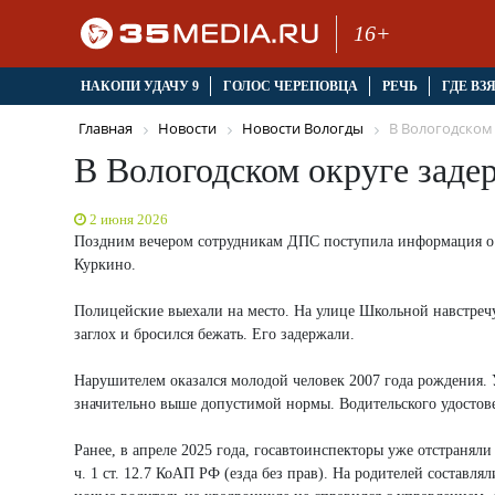
16+
НАКОПИ УДАЧУ 9
ГОЛОС ЧЕРЕПОВЦА
РЕЧЬ
ГДЕ ВЗ
Главная
Новости
Новости Вологды
В Вологодском о
В Вологодском округе заде
2 июня 2026
Поздним вечером сотрудникам ДПС поступила информация о м
Куркино.
Полицейские выехали на место. На улице Школьной навстречу
заглох и бросился бежать. Его задержали.
Нарушителем оказался молодой человек 2007 года рождения. 
значительно выше допустимой нормы. Водительского удостове
Ранее, в апреле 2025 года, госавтоинспекторы уже отстранял
ч. 1 ст. 12.7 КоАП РФ (езда без прав). На родителей составля