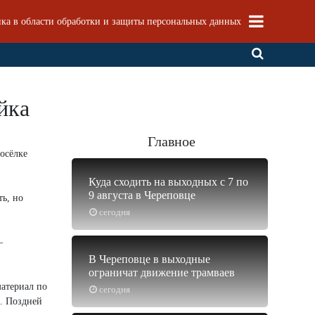
ка в области обработки и защиты персональных данных
йка
Главное
осёлке
Куда сходить на выходных с 7 по
9 августа в Череповце
ь, но
сегодня
—
В Череповце в выходные
ограничат движение трамваев
материал по
сегодня
). Поздней