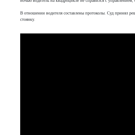
ночью водитель на квадроцикле не справился с управлением,
В отношении водителя составлены протоколы. Суд принял ре
стоянку.