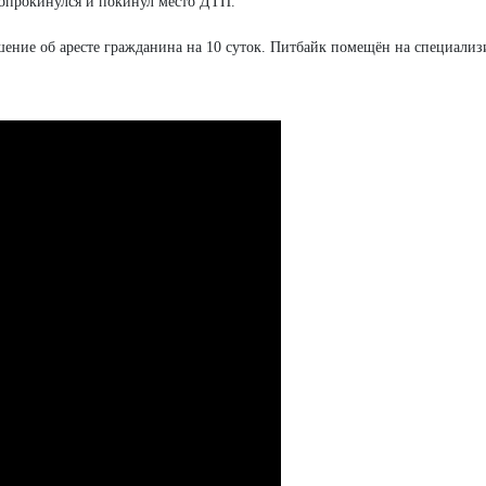
 опрокинулся и покинул место ДТП.
шение об аресте гражданина на 10 суток. Питбайк помещён на специали