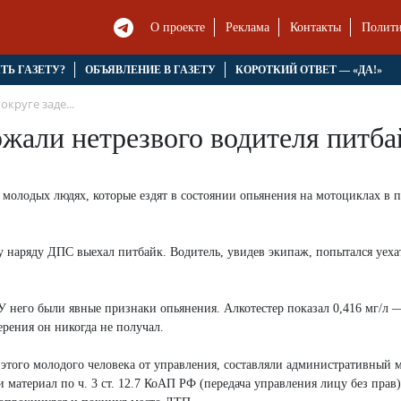
О проекте
Реклама
Контакты
Полити
ЯТЬ ГАЗЕТУ?
ОБЪЯВЛЕНИЕ В ГАЗЕТУ
КОРОТКИЙ ОТВЕТ — «ДА!»
круге заде...
ржали нетрезвого водителя питба
олодых людях, которые ездят в состоянии опьянения на мотоциклах в п
 наряду ДПС выехал питбайк. Водитель, увидев экипаж, попытался уехат
У него были явные признаки опьянения. Алкотестер показал 0,416 мг/л 
рения он никогда не получал.
и этого молодого человека от управления, составляли административный 
ли материал по ч. 3 ст. 12.7 КоАП РФ (передача управления лицу без прав