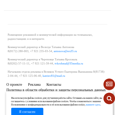
Размещение рекламной и коммерческой информации на телеканалах,
радиостанциях и в интернете.
Коммерческий директор в Вологде Татьяна Антонова
8(8172) 280-003, +7 921 235-03-54,
antonova@ers35.ru
Коммерческий директор в Череповце Татьяна Крохмаль
8(8202) 57-11-11, +7 921 121-59-44,
tvkrohmal@35media.ru
Начальник отдела рекламы в Великом Устюге Екатерина Вьюжанина 8(81738)
2-04-44, +7 921 125-06-40,
katrinv81@mail.ru
О проекте
Реклама
Контакты
Политика в области обработки и защиты персональных данных
Мы используем файлы cookies для улучшения работы сайта. Оставаясь на нашем сайте, вы
соглашаетесь с условиями использования файлов cookies. Чтобы ознакомиться с нашими
Положениями о конфиденциальности и об использовании файлов cookie,
нажмите здесь
.
Я согласен