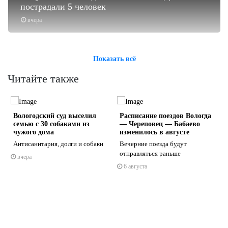
пострадали 5 человек
вчера
Показать всё
Читайте также
Вологодский суд выселил
Расписание поездов Вологда
семью с 30 собаками из
— Череповец — Бабаево
чужого дома
изменилось в августе
Антисанитария, долги и собаки
Вечерние поезда будут
отправляться раньше
вчера
s
ne
6 августа