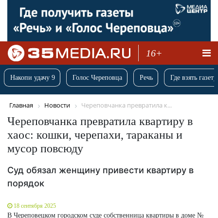
16+
Накопи удачу 9
Голос Череповца
Речь
Где взять газету
Главная
Новости
Череповчанка превратила к...
Череповчанка превратила квартиру в
хаос: кошки, черепахи, тараканы и
мусор повсюду
Суд обязал женщину привести квартиру в
порядок
18 сентября 2025
В Череповецком городском суде собственница квартиры в доме №