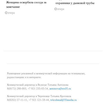
Женщина оскорбила соседа за
охранники у дымовой трубы
замечание
вчера
s
ne
вчера
Размещение рекламной и коммерческой информации на телеканалах,
радиостанциях и в интернете.
Коммерческий директор в Вологде Татьяна Антонова
8(8172) 280-003, +7 921 235-03-54,
antonova@ers35.ru
Коммерческий директор в Череповце Татьяна Крохмаль
8(8202) 57-11-11, +7 921 121-59-44,
tvkrohmal@35media.ru