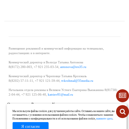
Размещение рекламной и коммерческой информации на телеканалах,
радиостанциях и в интернете.
Коммерческий директор в Вологде Татьяна Антонова
8(8172) 280-003, +7 921 235-03-54,
antonova@ers35.ru
Коммерческий директор в Череповце Татьяна Крохмаль
8(8202) 57-11-11, +7 921 121-59-44,
tvkrohmal@35media.ru
Начальник отдела рекламы в Великом Устюге Екатерина Вьюжанина 8(81738)
2-04-44, +7 921 125-06-40,
katrinv81@mail.ru
О проекте
Реклама
Контакты
Политика в области обработки и защиты персональных данных
Мы используем файлы cookies для улучшения работы сайта. Оставаясь на нашем сайте, вы
соглашаетесь с условиями использования файлов cookies. Чтобы ознакомиться с нашими
Положениями о конфиденциальности и об использовании файлов cookie,
нажмите здесь
.
Я согласен