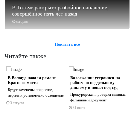
В Тотьме раскрыто разбойное нападение,
совершённое пять лет назад
сегодня
Показать всё
Читайте также
В Вологде начали ремонт
Вологжанин устроился на
е
Красного моста
работу по поддельному
диплому и попал под суд
Будут заменены покрытие,
Прокурорская проверка выявила
перила и установлено освещение
фальшивый документ
3 августа
s
ne
31 июля