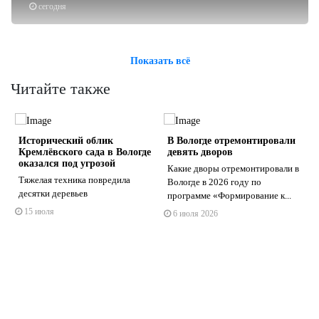
сегодня
Показать всё
Читайте также
️Исторический облик
В Вологде отремонтировали
Кремлёвского сада в Вологде
девять дворов
оказался под угрозой
Какие дворы отремонтировали в
Тяжелая техника повредила
Вологде в 2026 году по
десятки деревьев
программе «Формирование к...
s
ne
15 июля
6 июля 2026