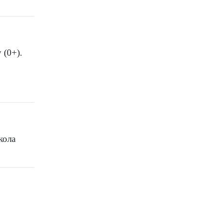
 (0+).
кола