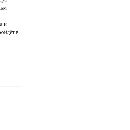
льм
а и
ойдёт в