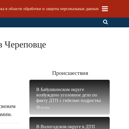
ка в области обработки и защиты персональных данных
 в Череповце
Происшествия
В Бабушкинском округе
возбуждено уголовное дело по
факту ДТП с гибелью подростка
 свежем
вчера
амим.
В Вологодском округе в ДТП