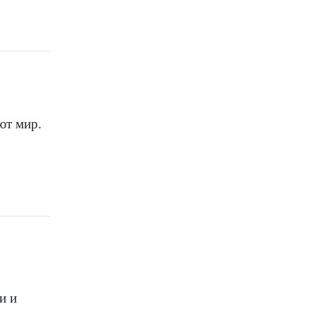
ют мир.
и и