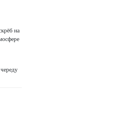
скрёб на
тмосфере
 череду