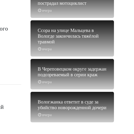
пострадал мотоциклист
вчера
ного
Ссора на улице Мальцева в
Вологде закончилась тяжёлой
травмой
вчера
В Череповецком округе задержан
подозреваемый в серии краж
вчера
Вологжанка ответит в суде за
ый
убийство новорожденной дочери
вчера