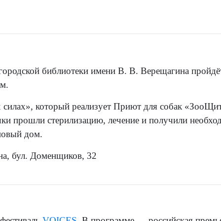
 городской библиотеки имени В. В. Верещагина пройдё
м.
 силах», который реализует Приют для собак «ЗооЩи
шки прошли стерилизацию, лечение и получили необх
новый дом.
на, бул. Доменщиков, 32
 фестиваль
VOICES
. В программе — российская премь