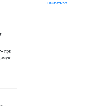
Показать всё
т
т» при
одимую
ера