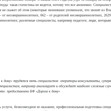
куда: такая статистика не ведется, потому что все анонимно. Специалист
м не скажет об этом (некоторые звонившие упоминали, что звонят из Вл
– от несовершеннолетних, 662 – от родителей несовершеннолетних, 2629
еннолетних; различные специалисты, например педагоги; люди, которы
 к дому» трудятся пять специалистов: операторы-консультанты, суперв
пециалистам, например анализирует и обсуждает наиболее сложные случ
ото: предоставлено БФ «Дорога к дому»
 услуги, безвозмездное ее оказание, профессиональная подготовка спец