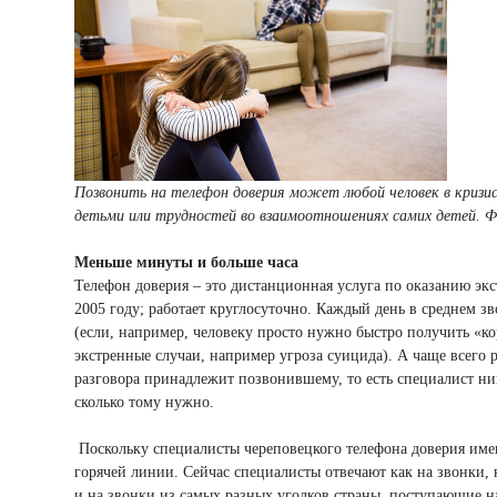
Позвонить на телефон доверия может любой человек в кризи
детьми или трудностей во взаимоотношениях самих детей. Фо
Меньше минуты и больше часа
Телефон доверия – это дистанционная услуга по оказанию экс
2005 году; работает круглосуточно. Каждый день в среднем зв
(если, например, человеку просто нужно быстро получить «ко
экстренные случаи, например угроза суицида). А чаще всего р
разговора принадлежит позвонившему, то есть специалист ни
сколько тому нужно.
Поскольку специалисты череповецкого телефона доверия име
горячей линии. Сейчас специалисты отвечают как на звонки, 
и на звонки из самых разных уголков страны, поступающие на 