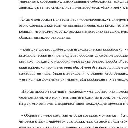
уважение к собеседнику, выслушивание собеседника, конфид
данных, разве что специалист поинтересуется: «Как я могу к 
Когда я попросила привести пару «обезличенных» примеров 
этого сделать, даже если не называть имена: есть риск, что 
решили, что можно коротко рассказать историю девушки, нек
области никакого отношения.
- Девушке срочно требовалась психологическая поддержка, - 
психологические центры и другие подобные службы не работали
девушка приехала к молодому человеку из другого города. У се
категорически против ее отъезда. И вот девушка пришла в кв
ситуации застала. Ушла и не знала, что делать, куда деватьс
у нее на телефоне есть интернет. Мы пообщались, я ее выслу
Иногда просто выслушать человека – уже достаточная помощь
череповчанин, его могут направить в один из проектов «Доро
из другого региона, специалист ищет подходящие проекты и 
- Общаясь с человеком, мы не даем советов, - отмечает Гали
человека к тому, чтобы он сам понял, что он может для себя 
вместе находим способ справиться с той или иной проблемой.