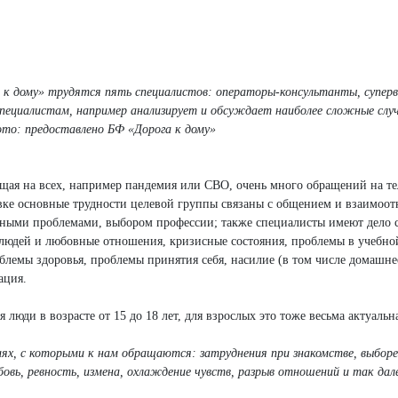
 к дому» трудятся пять специалистов: операторы-консультанты, суперв
пециалистам, например анализирует и обсуждает наиболее сложные случ
ото: предоставлено БФ «Дорога к дому»
яющая на всех, например пандемия или СВО, очень много обращений на т
новке основные трудности целевой группы связаны с общением и взаимо
льными проблемами, выбором профессии; также специалисты имеют дело 
 людей и любовные отношения, кризисные состояния, проблемы в учебно
блемы здоровья, проблемы принятия себя, насилие (в том числе домашне
ация.
ди в возрасте от 15 до 18 лет, для взрослых это тоже весьма актуальна
х, с которыми к нам обращаются: затруднения при знакомстве, выборе
овь, ревность, измена, охлаждение чувств, разрыв отношений и так дале