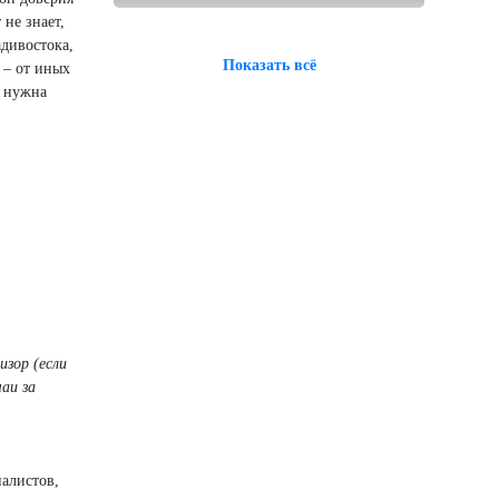
 не знает,
адивостока,
Показать всё
 – от иных
м нужна
изор (если
аи за
иалистов,