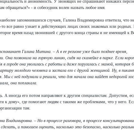
енциальность и анонимность. У звонящих не спрашивают никаких персо
вам обращаться?» - и собеседник волен назвать любое имя.
наиболее запомнившихся случаев, Галина Владимировна ответила, что н
кто-то все равно узнает в действующих лицах своих знакомых или родных.
оторое время назад звонившей с другого конца страны и не имеющей к В
вспоминает Галина Митина. – А в ее регионе уже было позднее время,
. Она позвонила на горячую линию, сидя на скамейке в парке. Если коро
бя в городе она уволилась с работы и даже поругалась с мамой, которая 
артиру молодого человека и застала его с другой женщиной. Ну, в пикан
я. Мы с ней подумали и решили, что для начала она найдет недорогой хос
шала, она поплакала.
. А иногда его потом направляют к другим специалистам. Допустим, ес
ги к дому», где помогают людям с такими же проблемами, что у него. Ес
организации там.
на Владимировна. – Но в процессе разговора, в процессе консультирован
сделать, и помогаем оценить, насколько это безопасно, насколько реаль