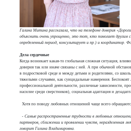
Галина Митина рассказала, что на телефоне доверия «Дороги
объяснить очень упрощенно, это тот, кто помогает другим с
определенный период, консультирует и пр.) и координатор. Ф
Дела сердечные
Когда возникает какая-то глобальная сложная ситуация, вли
доверия так или иначе связаны с ней. А при обычной обста
в подростковой среде и между детьми и родителями, со шко
тяжелыми случаями, как суицидальные намерения. Беспокоят
профессиональной деятельности, различные зависимости, про
насилие среди сверстников), социальная адаптация и дезадапт
Хотя по поводу любовных отношений чаще всего обращаются лю
- Самые распространенные трудности в любовных отношения
партнеров, сближении и проявлении чувств, неразделенная люб
говорит Галина Владимировна.