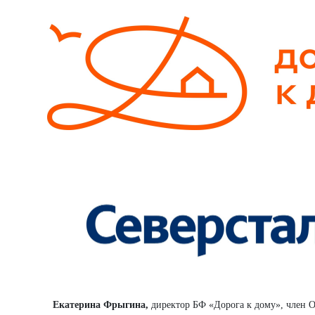
Екатерина Фрыгина,
директор БФ «Дорога к дому», член О