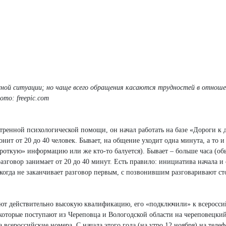
сной ситуации; но чаще всего обращения касаются трудностей в отноше
то: freepic.com
тренной психологической помощи, он начал работать на базе «Дороги к 
онит от 20 до 40 человек. Бывает, на общение уходит одна минута, а то 
роткую» информацию или же кто-то балуется). Бывает – больше часа (об
азговор занимает от 20 до 40 минут. Есть правило: инициатива начала и
когда не заканчивает разговор первым, с позвонившим разговаривают ст
ют действительно высокую квалификацию, его «подключили» к всеросси
которые поступают из Череповца и Вологодской области на череповецкий
всероссийские номера. С начала этого года (на утро 12 ноября) на теле