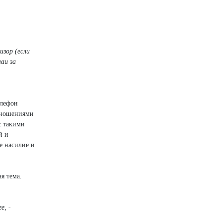
изор (если
аи за
елефон
отношениями
с такими
й и
е насилие и
я тема.
е, -