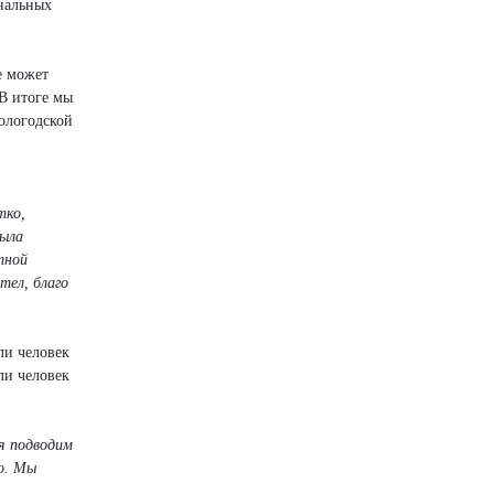
нальных
е может
 В итоге мы
ологодской
тко,
была
тной
тел, благо
ли человек
ли человек
ия подводим
но. Мы