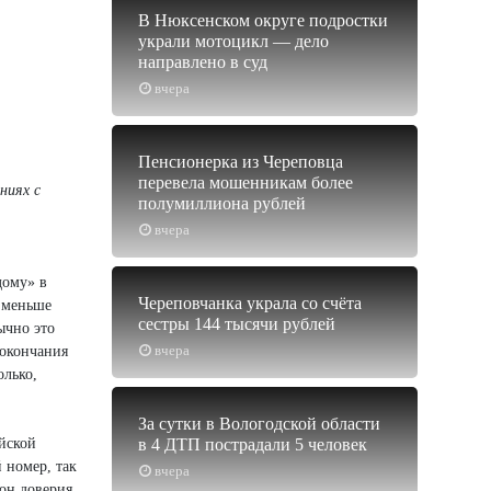
В Нюксенском округе подростки
украли мотоцикл — дело
направлено в суд
вчера
Пенсионерка из Череповца
перевела мошенникам более
ниях с
полумиллиона рублей
вчера
дому» в
Череповчанка украла со счёта
и меньше
сестры 144 тысячи рублей
ычно это
вчера
 окончания
олько,
За сутки в Вологодской области
в 4 ДТП пострадали 5 человек
йской
 номер, так
вчера
фон доверия