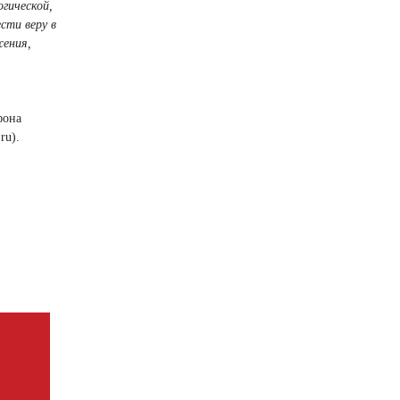
огической,
сти веру в
жения,
фона
ru).