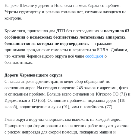
На реке Шексне у деревни Нова села на мель баржа со щебнем.
Угрозы судоходству и разлива топлива нет, ситуация находится на
контроле.
Кроме того, произошло два ДТП без пострадавших и
поступило 63
сообщения о возможных беспилотных летательных аппаратах,
большинство из которых не подтвердились
— граждане
принимали гражданские самолеты и вертолеты за БПЛА. Добавим,
что жители Череповецкого округа всё чаще
сообщают
о
беспилотниках.
Дороги Череповецкого округа
С начала апреля администрация ведет сбор обращений по
состоянию дорог. На сегодня получено 245 заявок с адресами, фото
и описанием проблем. Больше всего сигналов из Югского ТО (71) и
Ирдоматского ТО (66). Основные проблемы: подсыпка дорог (118
жалоб), водоотведение и лужи (91), ямы и колейность (77).
Глава округа поручил специалистам выезжать на каждый адрес.
Приоритет при формировании плана летних работ получат участки
с риском непроезда для скорой помощи, пожарных машин и