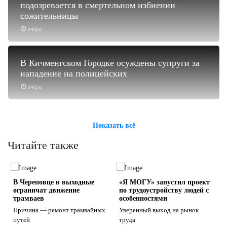
подозревается в смертельном избиении
сожительницы
вчера
В Кичменгском Городке осуждены супруги за
нападение на полицейских
вчера
Показать всё
Читайте также
В Череповце в выходные
«Я МОГУ» запустил проект
ограничат движение
по трудоустройству людей с
трамваев
особенностями
Причина — ремонт трамвайных
Уверенный выход на рынок
путей
труда
s
ne