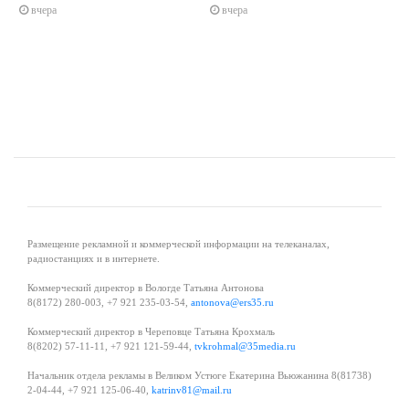
вчера
вчера
Размещение рекламной и коммерческой информации на телеканалах,
радиостанциях и в интернете.
Коммерческий директор в Вологде Татьяна Антонова
8(8172) 280-003, +7 921 235-03-54,
antonova@ers35.ru
Коммерческий директор в Череповце Татьяна Крохмаль
8(8202) 57-11-11, +7 921 121-59-44,
tvkrohmal@35media.ru
Начальник отдела рекламы в Великом Устюге Екатерина Вьюжанина 8(81738)
2-04-44, +7 921 125-06-40,
katrinv81@mail.ru