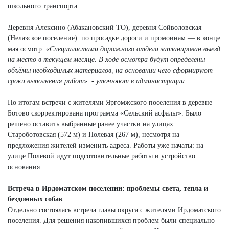
школьного транспорта.
Деревня Алексино (Абакановский ТО), деревня Сойволовская
(Нелазское поселение): по просадке дороги и промоинам — в конце
мая осмотр.
«Специалистами дорожного отдела запланирован выезд
на место в текущем месяце. В ходе осмотра будут определены
объёмы необходимых материалов, на основании чего сформируют
сроки выполнения работ». - уточняют в администрации.
По итогам встречи с жителями Яргомжского поселения в деревне
Ботово скорректирована программа «Сельский асфальт». Было
решено оставить выбранные ранее участки на улицах
Староботовская (572 м) и Полевая (267 м), несмотря на
предложения жителей изменить адреса. Работы уже начаты: на
улице Полевой идут подготовительные работы и устройство
основания.
Встреча в Ирдоматском поселении: проблемы света, тепла и
бездомных собак
Отдельно состоялась встреча главы округа с жителями Ирдоматского
поселения. Для решения накопившихся проблем были специально