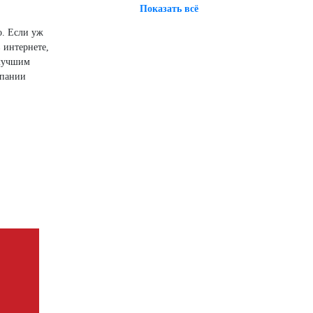
Показать всё
о. Если уж
 интернете,
 лучшим
мпании