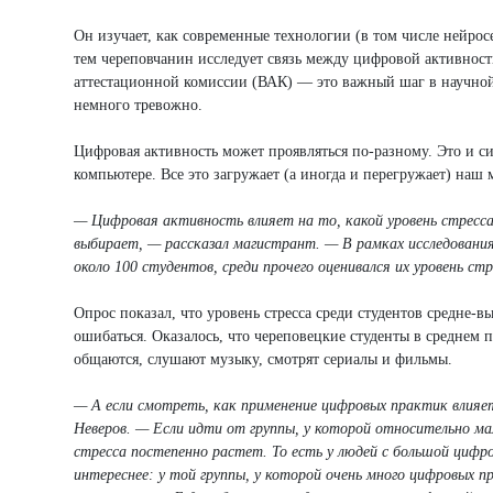
Он изучает, как современные технологии (в том числе нейросе
тем череповчанин исследует связь между цифровой активност
аттестационной комиссии (ВАК) — это важный шаг в научной к
немного тревожно.
Цифровая активность может проявляться по-разному. Это и си
компьютере. Все это загружает (а иногда и перегружает) наш м
— Цифровая активность влияет на то, какой уровень стресса 
выбирает, — рассказал магистрант. —
В рамках исследовани
около 100 студентов, среди прочего оценивался их уровень стр
Опрос показал, что уровень стресса среди студентов средне-в
ошибаться. Оказалось, что череповецкие студенты в среднем 
общаются, слушают музыку, смотрят сериалы и фильмы.
— А если смотреть, как применение цифровых практик влияет
Неверов. — Если идти от группы, у которой относительно мал
стресса постепенно растет. То есть у людей с большой цифр
интереснее: у той группы, у которой очень много цифровых п