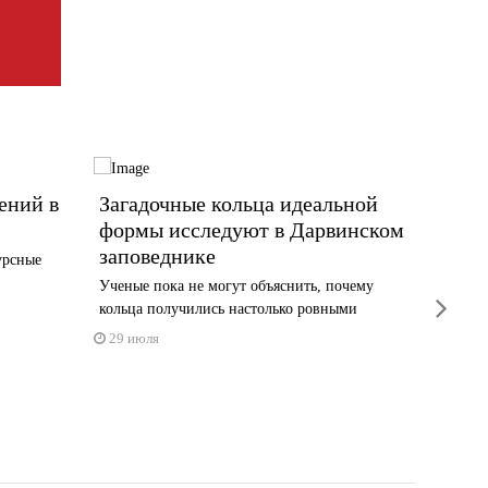
ений в
Загадочные кольца идеальной
Колле
формы исследуют в Дарвинском
предл
заповеднике
прогр
урсные
на ра
Ученые пока не могут объяснить, почему
next
кольца получились настолько ровными
Сварщик
29 июля
28 июл