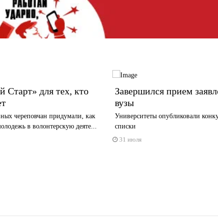
 Старт» для тех, кто
Завершился прием заявл
ет
вузы
вных череповчан придумали, как
Университеты опубликовали конк
олодежь в волонтерскую деяте...
списки
31 июля