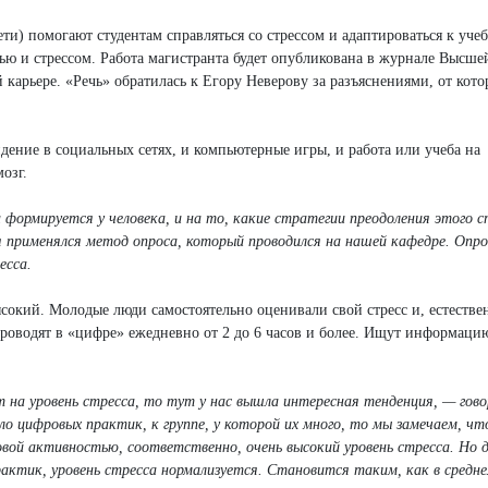
ти) помогают студентам справляться со стрессом и адаптироваться к учеб
ью и стрессом. Работа магистранта будет опубликована в журнале Высше
арьере. «Речь» обратилась к Егору Неверову за разъяснениями, от кото
дение в социальных сетях, и компьютерные игры, и работа или учеба на
озг.
формируется у человека, и на то, какие стратегии преодоления этого с
я применялся метод опроса, который проводился на нашей кафедре. Опр
есса.
ысокий. Молодые люди самостоятельно оценивали свой стресс и, естестве
проводят в «цифре» ежедневно от 2 до 6 часов и более. Ищут информаци
 на уровень стресса, то тут у нас вышла интересная тенденция, — гов
о цифровых практик, к группе, у которой их много, то мы замечаем, чт
овой активностью, соответственно, очень высокий уровень стресса. Но 
рактик, уровень стресса нормализуется. Становится таким, как в средне