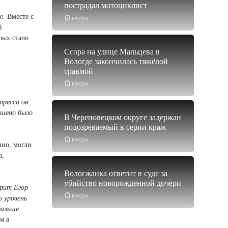
пострадал мотоциклист
е. Вместе с
вчера
й
рых стало
Ссора на улице Мальцева в
Вологде закончилась тяжёлой
травмой
вчера
тресса он
ошено было
В Череповецком округе задержан
подозреваемый в серии краж
вчера
нно, могли
ю,
Вологжанка ответит в суде за
убийство новорожденной дочери
орит Егор
вчера
о уровень
дальше
м в