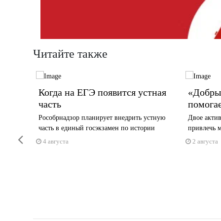
Читайте также
Когда на ЕГЭ появится устная
«Добрый
часть
помога
х
Рособрнадзор планирует внедрить устную
Двое акти
часть в единый госэкзамен по истории
привлечь м
Previous
4 августа
2 августа