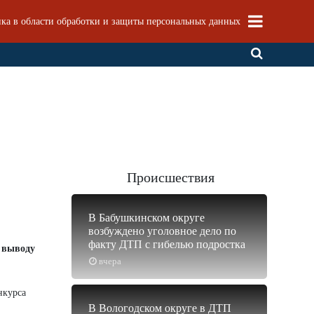
ка в области обработки и защиты персональных данных
Происшествия
В Бабушкинском округе
возбуждено уголовное дело по
факту ДТП с гибелью подростка
у выводу
вчера
нкурса
В Вологодском округе в ДТП