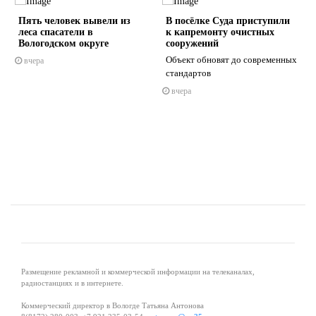
Пять человек вывели из
В посёлке Суда приступили
леса спасатели в
к капремонту очистных
Вологодском округе
сооружений
Объект обновят до современных
вчера
стандартов
s
ne
вчера
Размещение рекламной и коммерческой информации на телеканалах,
радиостанциях и в интернете.
Коммерческий директор в Вологде Татьяна Антонова