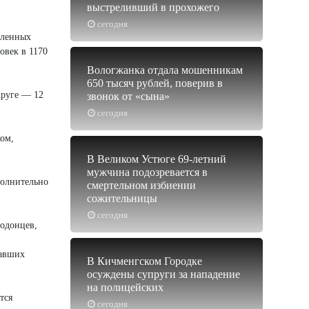
выстреливший в прохожего
сегодня
еленных
овек в 1170
Вологжанка отдала мошенникам
650 тысяч рублей, поверив в
круге — 12
звонок от «сына»
сегодня
ом,
В Великом Устюге 69-летний
мужчина подозревается в
полнительно
смертельном избиении
сожительницы
сегодня
нодонцев,
давших
В Кичменгском Городке
осуждены супруги за нападение
на полицейских
тся
сегодня