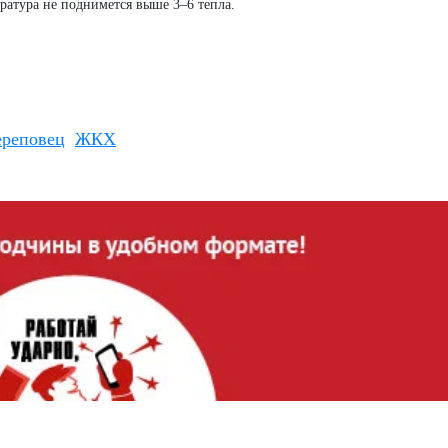
ратура не поднимется выше 3–6 тепла.
ереповец
ЖКХ