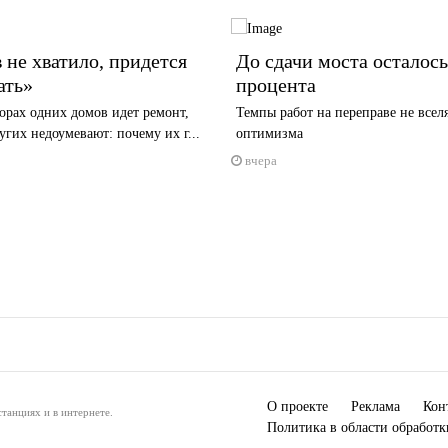
 не хватило, придется
До сдачи моста осталось
ать»
процента
орах одних домов идет ремонт,
Темпы работ на переправе не всел
гих недоумевают: почему их г...
оптимизма
вчера
О проекте
Реклама
Кон
танциях и в интернете.
Политика в области обработ