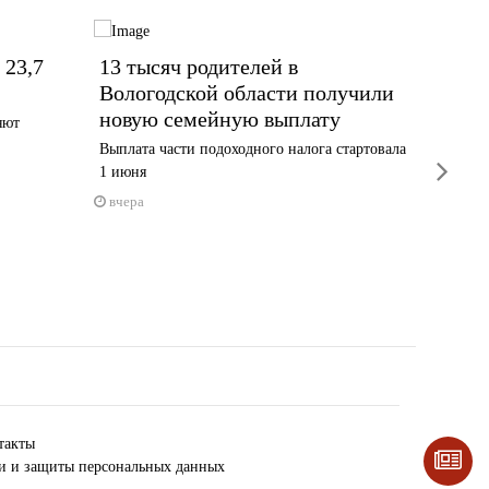
 23,7
13 тысяч родителей в
Обнов
Вологодской области получили
Череп
новую семейную выплату
яют
В Комсо
историче
Выплата части подоходного налога стартовала
next
1 июня
4 авгус
вчера
такты
ки и защиты персональных данных