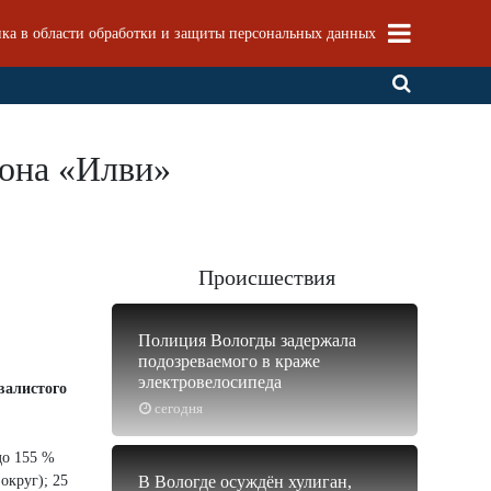
ка в области обработки и защиты персональных данных
лона «Илви»
Происшествия
Полиция Вологды задержала
подозреваемого в краже
электровелосипеда
валистого
сегодня
до 155 %
округ); 25
В Вологде осуждён хулиган,