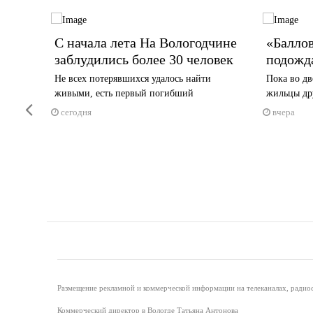
дской
С начала лета На Вологодчине
«Баллов
заблудились более 30 человек
подожд
Не всех потерявшихся удалось найти
Пока во дв
живыми, есть первый погибший
жильцы дру
 конце —
Previous
сегодня
вчера
Размещение рекламной и коммерческой информации на телеканалах, радиос
Коммерческий директор в Вологде Татьяна Антонова