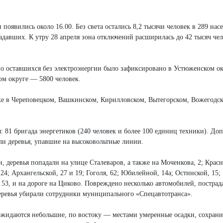
оявились около 16.00. Без света остались 8,2 тысячи человек в 289 нас
адавших. К утру 28 апреля зона отключений расширилась до 42 тысяч чел
о оставшихся без электроэнергии было зафиксировано в Устюженском о
ком округе — 5800 человек.
е в Череповецком, Вашкинском, Кирилловском, Вытегорском, Вожегодск
 81 бригада энергетиков (240 человек и более 100 единиц техники). До
ли деревья, упавшие на высоковольтные линии.
, деревья попадали на улице Сталеваров, а также на Моченкова, 2; Крас
4; Архангельской, 27 и 19; Гоголя, 62; Юбилейной, 14а; Остинской, 15;
 53, и на дороге на Циково. Повреждено несколько автомобилей, постра
еревья убирали сотрудники муниципального «Спецавтотранса».
жидаются небольшие, по востоку — местами умеренные осадки, сохрани