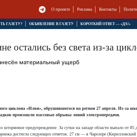
О проекте
Реклама
Контакты
Полити
ЯТЬ ГАЗЕТУ?
ОБЪЯВЛЕНИЕ В ГАЗЕТУ
КОРОТКИЙ ОТВЕТ — «ДА!»
не остались без света из-за цик
нанесён материальный ущерб
го циклона «Илви», обрушившегося на регион 27 апреля. Из-за шк
осадков произошли массовые обрывы линий электропередачи.
но штормовое предупреждение. За сутки на западе области выпало от 85 
орника достигла следующих отметок: 27 см — в Чарозере (Кирилловский 