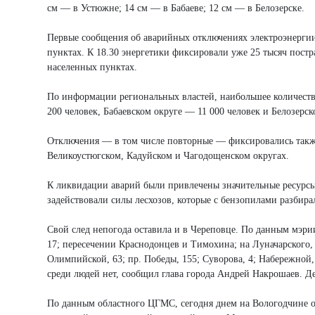
см — в Устюжне; 14 см — в Бабаеве; 12 см — в Белозерске.
Первые сообщения об аварийных отключениях электроэнергии п
пунктах. К 18.30 энергетики фиксировали уже 25 тысяч постр
населенных пунктах.
По информации региональных властей, наибольшее количеств
200 человек, Бабаевском округе — 11 000 человек и Белозерс
Отключения — в том числе повторные — фиксировались такж
Великоустюгском, Кадуйском и Чагодощенском округах.
К ликвидации аварий были привлечены значительные ресурсы:
задействовали силы лесхозов, которые с бензопилами разбира
Свой след непогода оставила и в Череповце. По данным мэрии
17; пересечении Краснодонцев и Тимохина; на Луначарского, 2
Олимпийской, 63; пр. Победы, 155; Суворова, 4; Набережной,
среди людей нет, сообщил глава города Андрей Накрошаев. Д
По данным областного ЦГМС, сегодня днем на Вологодчине о