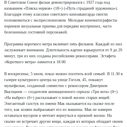
В Советском Союзе фильм демонстрировался с 1927 года под
названием «Пляска нервов» (18+) («Путь страданий художника»).
Благодаря этому классики советского киноавангарда смогли
познакомиться с экспрессионизмом. Молодые кинематографисты
переняли визуальные приемы для передачи внутренних, часто
болезненных состояний персонажей.
Программа короткого метра включает пять фильмов. Каждый из них
заслуживает внимания. Длительность картин варьируется от 9 до 29
минут, три из них созданы российскими режиссерами. Эстафета
«Короткого метра» начнется в 18.00.
В воскресенье, 5 июля, показ можно посетить всей семьей. В 11.30 в
галерее культурного центра на улице Гоголя, 45, покажут
мультфильм, созданный совместно с режиссером Дмитрием
Высоцким — создателем анимационного сериала «Три кота» (0+).
«На выброс» (6+) рассказывает о новой жизни старых вещей.
Элегантный галстук по имени Мак оказывается на свалке после
того, как хозяин выбрасывает его из машины. Мак не намерен
оставаться мусором и мечтает вернуться к прежней жизни. На
свалке он встречает другие вещи, каждая из которых обладает своим