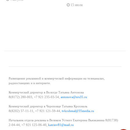
s
ne
15 июля
Размещение рекламной и коммерческой информации на телеканалах,
радиостанциях и в интернете.
Коммерческий директор в Вологде Татьяна Антонова
8(8172) 280-003, +7 921 235-03-54,
antonova@ers35.ru
Коммерческий директор в Череповце Татьяна Крохмаль
8(8202) 57-11-11, +7 921 121-59-44,
tvkrohmal@35media.ru
Начальник отдела рекламы в Великом Устюге Екатерина Вьюжанина 8(81738)
2-04-44, +7 921 125-06-40,
katrinv81@mail.ru