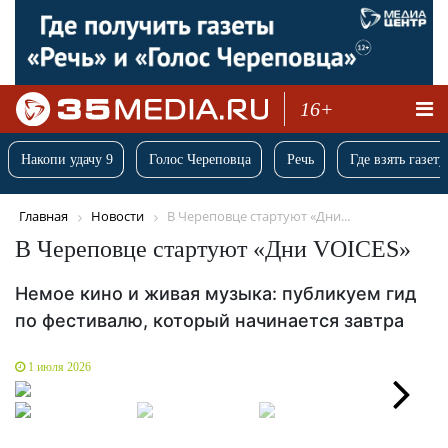
16+
Накопи удачу 9
Голос Череповца
Речь
Где взять газету
Главная
Новости
В Череповце стартуют «Дни...
В Череповце стартуют «Дни VOICES»
Немое кино и живая музыка: публикуем гид
по фестивалю, который начинается завтра
1 июля 2026
Next