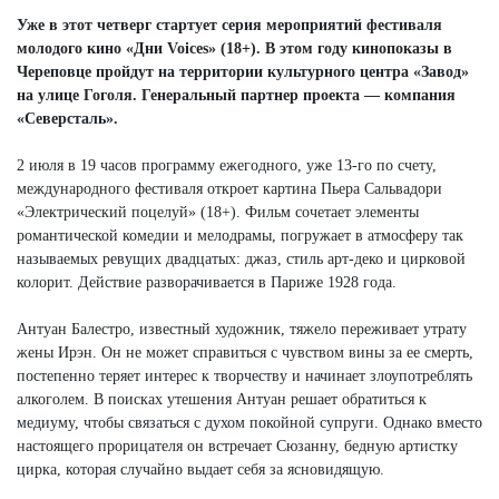
Уже в этот четверг стартует серия мероприятий фестиваля
молодого кино «Дни Voices» (18+). В этом году кинопоказы в
Череповце пройдут на территории культурного центра «Завод»
на улице Гоголя. Генеральный партнер проекта — компания
«Северсталь».
2 июля в 19 часов программу ежегодного, уже 13-го по счету,
международного фестиваля откроет картина Пьера Сальвадори
«Электрический поцелуй» (18+). Фильм сочетает элементы
романтической комедии и мелодрамы, погружает в атмосферу так
называемых ревущих двадцатых: джаз, стиль арт-деко и цирковой
колорит. Действие разворачивается в Париже 1928 года.
Антуан Балестро, известный художник, тяжело переживает утрату
жены Ирэн. Он не может справиться с чувством вины за ее смерть,
постепенно теряет интерес к творчеству и начинает злоупотреблять
алкоголем. В поисках утешения Антуан решает обратиться к
медиуму, чтобы связаться с духом покойной супруги. Однако вместо
настоящего прорицателя он встречает Сюзанну, бедную артистку
цирка, которая случайно выдает себя за ясновидящую.