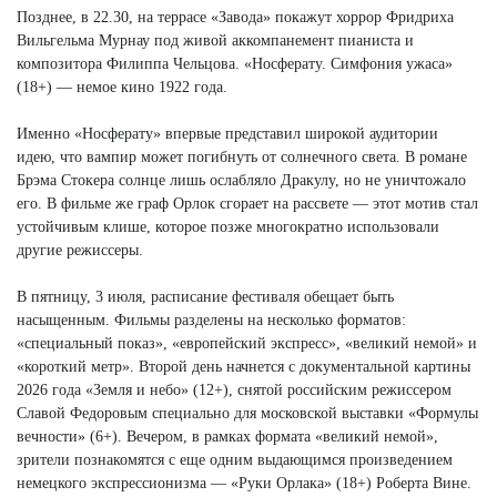
Позднее, в 22.30, на террасе «Завода» покажут хоррор Фридриха
Вильгельма Мурнау под живой аккомпанемент пианиста и
композитора Филиппа Чельцова. «Носферату. Симфония ужаса»
(18+) — немое кино 1922 года.
Именно «Носферату» впервые представил широкой аудитории
идею, что вампир может погибнуть от солнечного света. В романе
Брэма Стокера солнце лишь ослабляло Дракулу, но не уничтожало
его. В фильме же граф Орлок сгорает на рассвете — этот мотив стал
устойчивым клише, которое позже многократно использовали
другие режиссеры.
В пятницу, 3 июля, расписание фестиваля обещает быть
насыщенным. Фильмы разделены на несколько форматов:
«специальный показ», «европейский экспресс», «великий немой» и
«короткий метр». Второй день начнется с документальной картины
2026 года «Земля и небо» (12+), снятой российским режиссером
Славой Федоровым специально для московской выставки «Формулы
вечности» (6+). Вечером, в рамках формата «великий немой»,
зрители познакомятся с еще одним выдающимся произведением
немецкого экспрессионизма — «Руки Орлака» (18+) Роберта Вине.