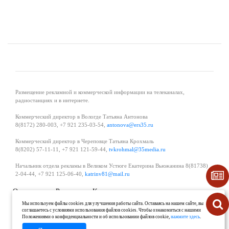
Размещение рекламной и коммерческой информации на телеканалах,
радиостанциях и в интернете.
Коммерческий директор в Вологде Татьяна Антонова
8(8172) 280-003, +7 921 235-03-54,
antonova@ers35.ru
Коммерческий директор в Череповце Татьяна Крохмаль
8(8202) 57-11-11, +7 921 121-59-44,
tvkrohmal@35media.ru
Начальник отдела рекламы в Великом Устюге Екатерина Вьюжанина 8(81738)
2-04-44, +7 921 125-06-40,
katrinv81@mail.ru
О проекте
Реклама
Контакты
Политика в области обработки и защиты персональных данных
Мы используем файлы cookies для улучшения работы сайта. Оставаясь на нашем сайте, вы
соглашаетесь с условиями использования файлов cookies. Чтобы ознакомиться с нашими
Положениями о конфиденциальности и об использовании файлов cookie,
нажмите здесь
.