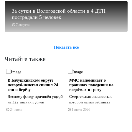
За сутки в Вологодской области в 4 ДТП
пострадали 5 человек
7 августа
Показать всё
Читайте также
В Бабушкинском округе
МЧС напоминает о
0
лесоруб-нелегал спилил 24
правилах поведения на
ели и берёзу
водоёмах в грозу
Лесному фонду причинён ущерб
Смертельная опасность, о
на 322 тысячи рублей
которой нельзя забывать
s
ne
24 июля
1 июля 2026