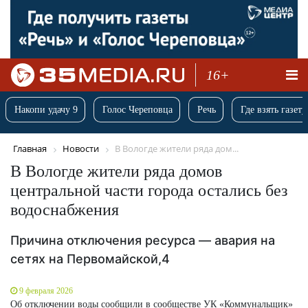
16+
Накопи удачу 9
Голос Череповца
Речь
Где взять газету
Главная
Новости
В Вологде жители ряда дом...
В Вологде жители ряда домов
центральной части города остались без
водоснабжения
Причина отключения ресурса — авария на
сетях на Первомайской,4
9 февраля 2026
Об отключении воды сообщили в сообществе УК «Коммунальщик»