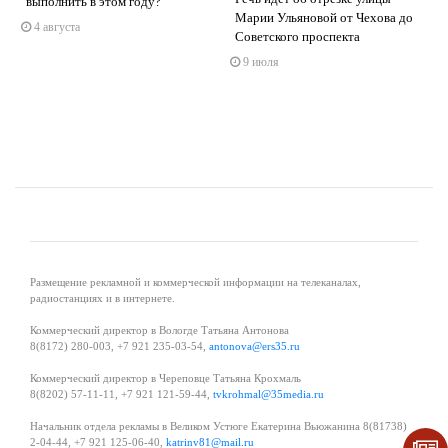
выполнить в этом году?
s
ne
Марии Ульяновой от Чехова до
4 августа
Советского проспекта
9 июля
Размещение рекламной и коммерческой информации на телеканалах,
радиостанциях и в интернете.
Коммерческий директор в Вологде Татьяна Антонова
8(8172) 280-003, +7 921 235-03-54,
antonova@ers35.ru
Коммерческий директор в Череповце Татьяна Крохмаль
8(8202) 57-11-11, +7 921 121-59-44,
tvkrohmal@35media.ru
Начальник отдела рекламы в Великом Устюге Екатерина Вьюжанина 8(81738)
2-04-44, +7 921 125-06-40,
katrinv81@mail.ru