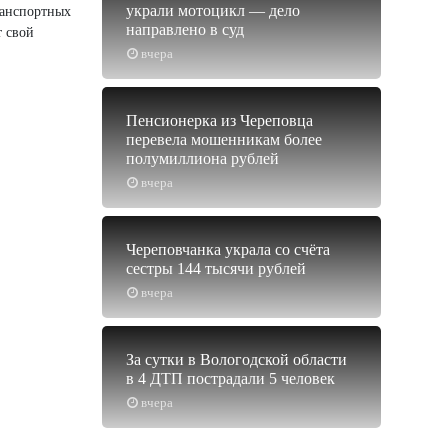
украли мотоцикл — дело
ранспортных
направлено в суд
т свой
вчера
Пенсионерка из Череповца
перевела мошенникам более
полумиллиона рублей
вчера
Череповчанка украла со счёта
сестры 144 тысячи рублей
вчера
За сутки в Вологодской области
в 4 ДТП пострадали 5 человек
вчера