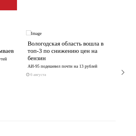
Вологодская область вошла в
13 ты
мваев
топ-3 по снижению цен на
Волог
бензин
новую
утей
АИ-95 подешевел почти на 13 рублей
Выплата 
next
1 июня
6 августа
5 авгус