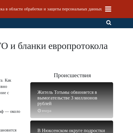
ка в области обработки и защиты персональных данных
О и бланки европротокола
Происшествия
а. Как
ивно
Житель Тотьмы обвиняется в
ние с
вымогательстве 3 миллионов
рублей
вчера
раф — около
тановится
В Нюксенском округе подростки