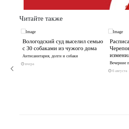
Читайте также
Вологодский суд выселил семью
Распис
шивых
с 30 собаками из чужого дома
Черепо
изменил
Антисанитария, долги и собаки
Вечерние п
вчера
Previous
6 августа