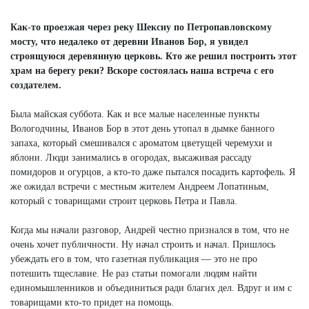
Next
Как-то проезжая через реку Шексну по Петропавловскому
мосту, что недалеко от деревни Иванов Бор, я увидел
строящуюся деревянную церковь. Кто же решил построить этот
храм на берегу реки? Вскоре состоялась наша встреча с его
создателем.
Была майская суббота. Как и все малые населенные пункты
Вологодчины, Иванов Бор в этот день утопал в дымке банного
запаха, который смешивался с ароматом цветущей черемухи и
яблони. Люди занимались в огородах, высаживая рассаду
помидоров и огурцов, а кто-то даже пытался посадить картофель. Я
же ожидал встречи с местным жителем Андреем Лопатиным,
который с товарищами строит церковь Петра и Павла.
Когда мы начали разговор, Андрей честно признался в том, что не
очень хочет публичности. Ну начал строить и начал. Пришлось
убеждать его в том, что газетная публикация — это не про
потешить тщеславие. Не раз статьи помогали людям найти
единомышленников и объединиться ради благих дел. Вдруг и им с
товарищами кто-то придет на помощь.