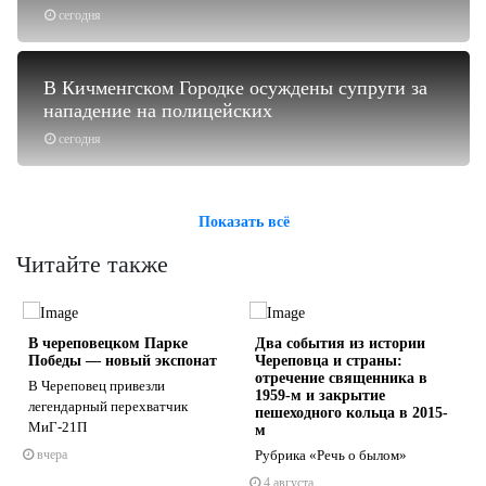
сегодня
В Кичменгском Городке осуждены супруги за
нападение на полицейских
сегодня
Показать всё
Читайте также
В череповецком Парке
Два события из истории
Победы — новый экспонат
Череповца и страны:
отречение священника в
В Череповец привезли
1959-м и закрытие
легендарный перехватчик
пешеходного кольца в 2015-
МиГ-21П
м
s
ne
вчера
Рубрика «Речь о былом»
4 августа