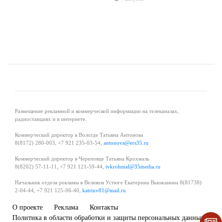
Размещение рекламной и коммерческой информации на телеканалах,
радиостанциях и в интернете.
Коммерческий директор в Вологде Татьяна Антонова
8(8172) 280-003, +7 921 235-03-54,
antonova@ers35.ru
Коммерческий директор в Череповце Татьяна Крохмаль
8(8202) 57-11-11, +7 921 121-59-44,
tvkrohmal@35media.ru
Начальник отдела рекламы в Великом Устюге Екатерина Вьюжанина 8(81738)
2-04-44, +7 921 125-06-40,
katrinv81@mail.ru
О проекте
Реклама
Контакты
Политика в области обработки и защиты персональных данных