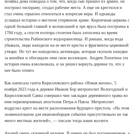
хозяйка дома поведала о том, что, когда сын пришел из армии, он
построил пилораму, создал рабочие места. А еще он крестился и
стал очень серьезно относиться к вопросам веры. И однажды
услышал историю о местном утерянном храме. Кирпичная церковь с
одной большой главкой и колокольней в три яруса была построена в
1784 году, а спустя полтора столетия была затоплена во время
строительства Рыбинского водохранилища. И раньше, когда вода
убывала, люди находили на ее месте кресты и фрагменты церковной
утвари. Но тут же находились антиквары, которые скупали находки
за копейки и обогащали ими свои коллекции. Андрея Лопатина эта
история очень взволновала, и он решил вернуть деревне то, что у
нее было отнято.
Как написала газета Кирилловского района «Новая жизнь», 5
ноября 2023 года в деревне Иванов Бор митрополит Вологодский и
Кирилловский Савва совершил чин закладки деревянного храма во
имя первоверховных апостолов Петра и Павла. Митрополит
водрузил крест на месте расположения будущего престола. «На этом
знаменательном для ивановоборцев событии присутствовало не так
много местных жителей», — писали тогда наши коллеги.
Андрей очень скромный человек. В армии он был пограничником, а