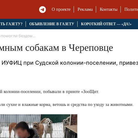
О проекте
Реклама
Контакты
Полити
ЯТЬ ГАЗЕТУ?
ОБЪЯВЛЕНИЕ В ГАЗЕТУ
КОРОТКИЙ ОТВЕТ — «ДА!»
помогли бездом...
мным собакам в Череповце
 ИУФИЦ при Судской колонии-поселении, приве
й колонии-поселении, побывали в приюте «ЗооЩит.
ли сухие и влажные корма, ветошь и средства по уходу за животными.