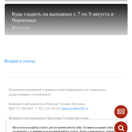
Куда сходить на выходных с 7 по 9 августа в
Череповце
6 августа
Возврат к списку
Размещение рекламной и коммерческой информации на телеканалах,
радиостанциях и в интернете.
Коммерческий директор в Вологде Татьяна Антонова
8(8172) 280-003, +7 921 235-03-54,
antonova@ers35.ru
Коммерческий директор в Череповце Татьяна Крохмаль
8(8202) 57-11-11, +7 921 121-59-44,
tvkrohmal@35media.ru
Мы используем файлы cookies для улучшения работы сайта. Оставаясь на нашем сайте, вы
соглашаетесь с условиями использования файлов cookies. Чтобы ознакомиться с нашими
Начальник отдела рекламы в Великом Устюге Екатерина Вьюжанина 8(81738)