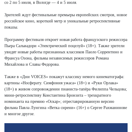
со 2 по 5 июля, в Вологде — 4 и 5 июля.
Зрителей ждут фестивальные премьеры европейских смотров, новое
российское кино, короткий метр и уникальные ретроспективные
показы.
Программу фестиваля откроет новая работа французского режиссера
Пьера Сальвадори «Электрический поцелуй» (18+). Также зрители
увидят новые работы признанных классиков Паоло Соррентино и
Франсуа Озона, фильмы независимых режиссеров Романа
Михайлова и Славы Федорова.
Также в «Дни VOICES» покажут классику немого кинематографа:
картины «Носферату. Симфония ужаса» (18+) и «Руки Орлака»
(18+) в живом сопровождении пианиста-тапёра Филиппа Чельцова;
мини-ретроспективу Константина Бронзита – трехкратного
номинанта на премию «Оскар»; отреставрированную версию
фильма Павла Лунгина «Ветка сирени» (16+) о Сергее Рахманинове
и многое другое.