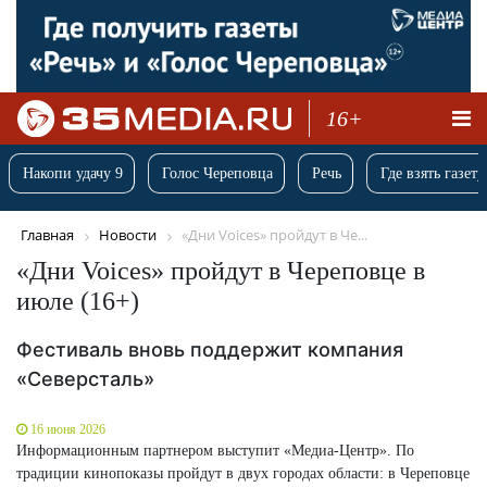
16+
Накопи удачу 9
Голос Череповца
Речь
Где взять газету
Главная
Новости
«Дни Voices» пройдут в Че...
«Дни Voices» пройдут в Череповце в
июле (16+)
Фестиваль вновь поддержит компания
«Северсталь»
16 июня 2026
Информационным партнером выступит «Медиа-Центр». По
традиции кинопоказы пройдут в двух городах области: в Череповце