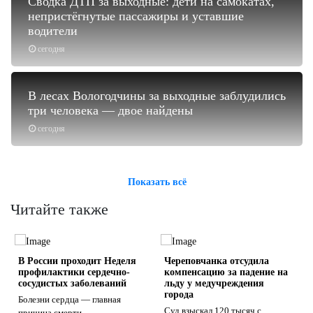
Сводка ДТП за выходные: дети на самокатах,
непристёгнутые пассажиры и уставшие
водители
сегодня
В лесах Вологодчины за выходные заблудились
три человека — двое найдены
сегодня
Показать всё
Читайте также
В России проходит Неделя
Череповчанка отсудила
профилактики сердечно-
компенсацию за падение на
сосудистых заболеваний
льду у медучреждения
города
Болезни сердца — главная
Суд взыскал 120 тысяч с
причина смерти