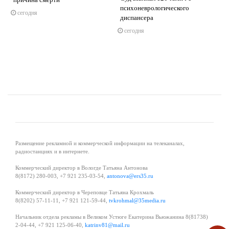
s
ne
психоневрологического
сегодня
диспансера
сегодня
Размещение рекламной и коммерческой информации на телеканалах,
радиостанциях и в интернете.
Коммерческий директор в Вологде Татьяна Антонова
8(8172) 280-003, +7 921 235-03-54,
antonova@ers35.ru
Коммерческий директор в Череповце Татьяна Крохмаль
8(8202) 57-11-11, +7 921 121-59-44,
tvkrohmal@35media.ru
Начальник отдела рекламы в Великом Устюге Екатерина Вьюжанина 8(81738)
2-04-44, +7 921 125-06-40,
katrinv81@mail.ru